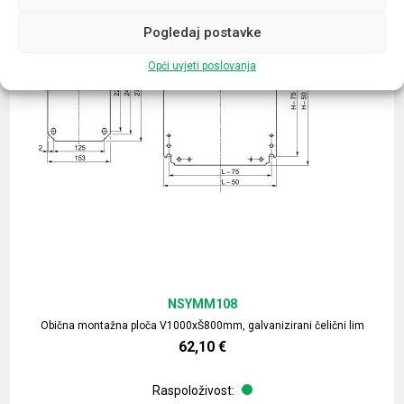
Pogledaj postavke
Opći uvjeti poslovanja
NSYMM108
Obična montažna ploča V1000xŠ800mm, galvanizirani čelični lim
62,10
€
Raspoloživost: