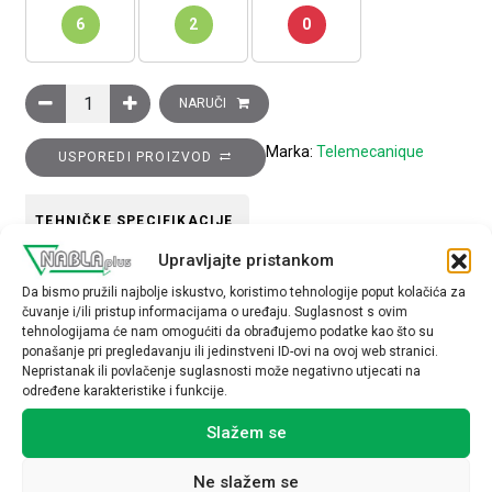
6
2
0
Poluga krajnjeg prekidača sa metalnim kotačićem količina
NARUČI
Marka:
Telemecanique
USPOREDI PROIZVOD
TEHNIČKE SPECIFIKACIJE
Upravljajte pristankom
Da bismo pružili najbolje iskustvo, koristimo tehnologije poput kolačića za
čuvanje i/ili pristup informacijama o uređaju. Suglasnost s ovim
tehnologijama će nam omogućiti da obrađujemo podatke kao što su
ponašanje pri pregledavanju ili jedinstveni ID-ovi na ovoj web stranici.
Nepristanak ili povlačenje suglasnosti može negativno utjecati na
Povezani proizvodi
određene karakteristike i funkcije.
Slažem se
Ne slažem se