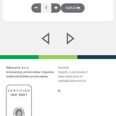
Obična montažna ploča V1000xŠ800mm, galvaniz
NARUČI
Nabla plus d.o.o.
Sjedište
Inženjering, proizvodnja i trgovina
Zagreb, Lukoranska 2
elektrotehničkim proizvodima
www.nabla-plus.hr
nabla@nabla-plus.hr