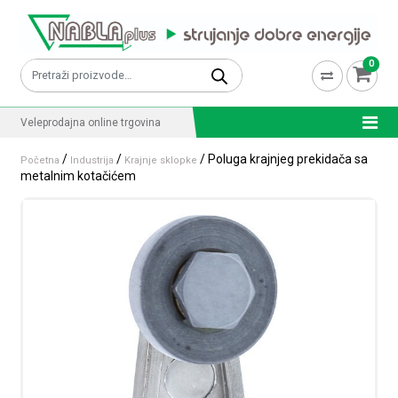
Skip to content
0
Pretraži:
Veleprodajna online trgovina
/
/
/ Poluga krajnjeg prekidača sa
Početna
Industrija
Krajnje sklopke
metalnim kotačićem