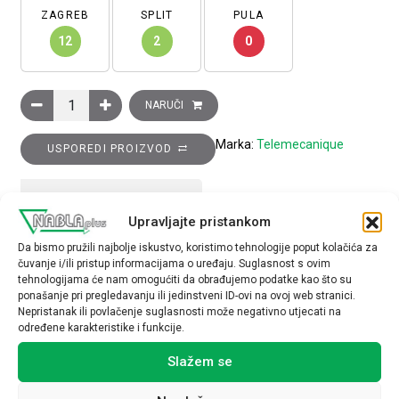
ZAGREB
SPLIT
PULA
12
2
0
Poluga krajnjeg prekidača s termoplastičnim kotačićem količi
NARUČI
Marka:
Telemecanique
USPOREDI PROIZVOD
TEHNIČKE SPECIFIKACIJE
Upravljajte pristankom
Da bismo pružili najbolje iskustvo, koristimo tehnologije poput kolačića za
čuvanje i/ili pristup informacijama o uređaju. Suglasnost s ovim
tehnologijama će nam omogućiti da obrađujemo podatke kao što su
ponašanje pri pregledavanju ili jedinstveni ID-ovi na ovoj web stranici.
Nepristanak ili povlačenje suglasnosti može negativno utjecati na
određene karakteristike i funkcije.
Povezani proizvodi
Slažem se