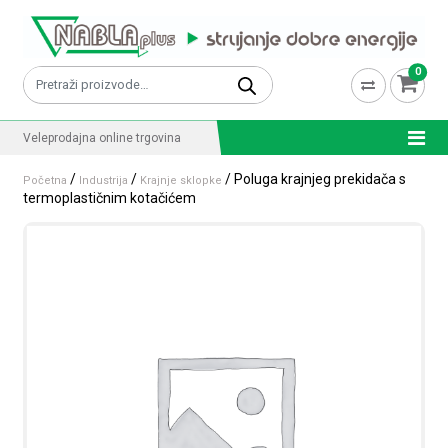
Skip to content
0
Pretraži:
Veleprodajna online trgovina
/
/
/ Poluga krajnjeg prekidača s
Početna
Industrija
Krajnje sklopke
termoplastičnim kotačićem