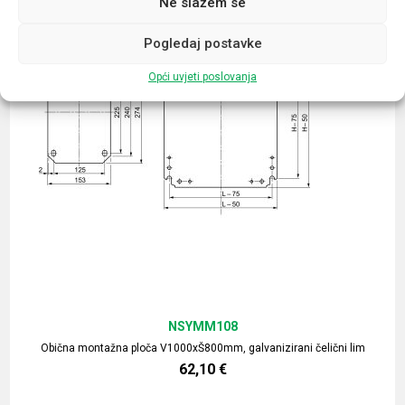
Ne slažem se
Pogledaj postavke
Opći uvjeti poslovanja
NSYMM108
Obična montažna ploča V1000xŠ800mm, galvanizirani čelični lim
62,10
€