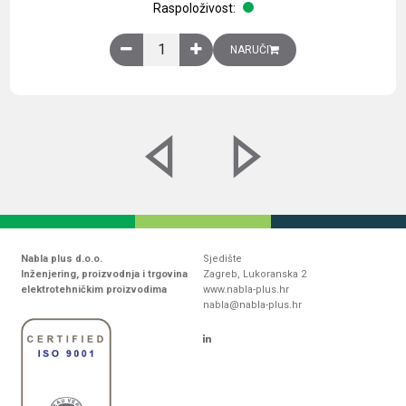
Raspoloživost:
Obična montažna ploča V1000xŠ800mm, galvaniz
NARUČI
Nabla plus d.o.o.
Sjedište
Inženjering, proizvodnja i trgovina
Zagreb, Lukoranska 2
elektrotehničkim proizvodima
www.nabla-plus.hr
nabla@nabla-plus.hr