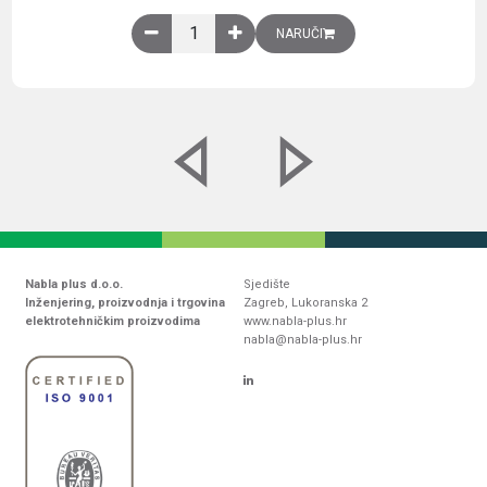
Obična montažna ploča V1000xŠ800mm, galvaniz
NARUČI
Nabla plus d.o.o.
Sjedište
Inženjering, proizvodnja i trgovina
Zagreb, Lukoranska 2
elektrotehničkim proizvodima
www.nabla-plus.hr
nabla@nabla-plus.hr