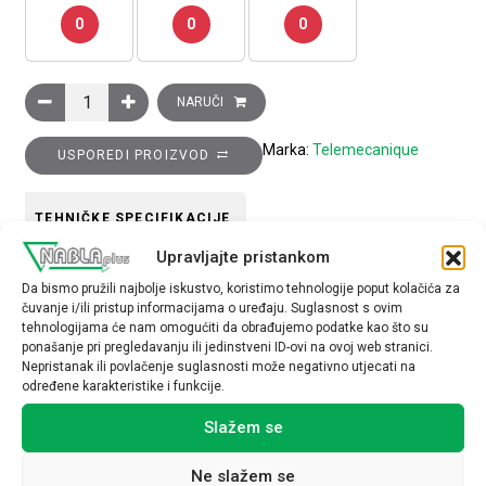
0
0
0
Poluga krajnjeg prekidača s palstičnim kotačićem količina
NARUČI
Marka:
Telemecanique
USPOREDI PROIZVOD
TEHNIČKE SPECIFIKACIJE
Upravljajte pristankom
Da bismo pružili najbolje iskustvo, koristimo tehnologije poput kolačića za
čuvanje i/ili pristup informacijama o uređaju. Suglasnost s ovim
tehnologijama će nam omogućiti da obrađujemo podatke kao što su
ponašanje pri pregledavanju ili jedinstveni ID-ovi na ovoj web stranici.
Nepristanak ili povlačenje suglasnosti može negativno utjecati na
Povezani proizvodi
određene karakteristike i funkcije.
Slažem se
Ne slažem se