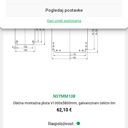
Pogledaj postavke
Opći uvjeti poslovanja
NSYMM108
Obična montažna ploča V1000xŠ800mm, galvanizirani čelični lim
62,10
€
Raspoloživost: