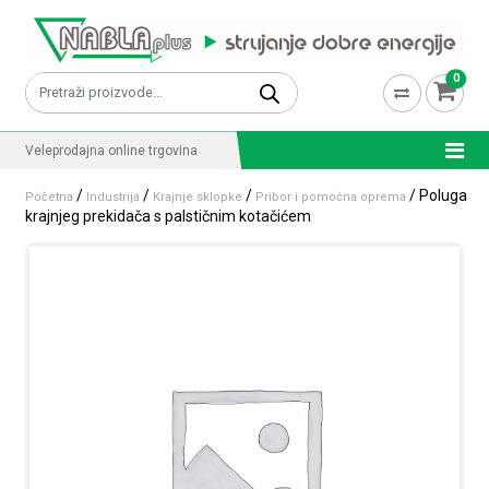
Skip to content
0
Pretraži:
Veleprodajna online trgovina
/
/
/
/ Poluga
Početna
Industrija
Krajnje sklopke
Pribor i pomoćna oprema
krajnjeg prekidača s palstičnim kotačićem