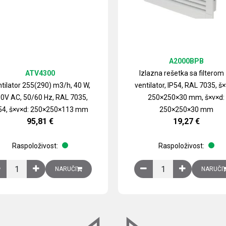
A2000BPB
ATV4300
Izlazna rešetka sa filterom
tilator 255(290) m3/h, 40 W,
ventilator, IP54, RAL 7035, š×
0V AC, 50/60 Hz, RAL 7035,
250×250×30 mm, š×v×d:
54, š×v×d: 250×250×113 mm
250×250×30 mm
95,81
€
19,27
€
Raspoloživost:
Raspoloživost:
izirani čelični lim količina
Ventilator 255(290) m3/h, 40 W, 230V AC, 50/60 Hz, RAL 7035, IP54,
Izlazna rešetka sa fil
NARUČI
NARUČI