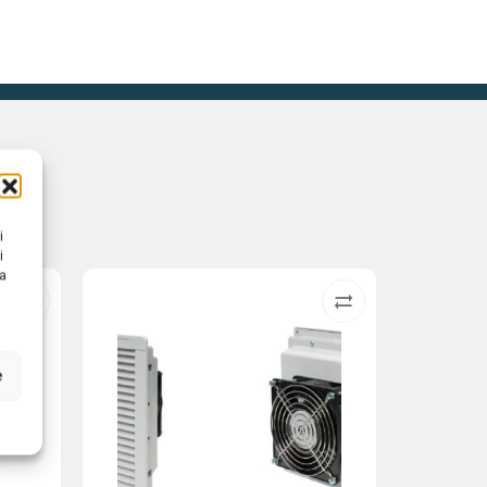
i
i
na
e