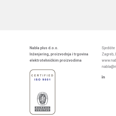
Nabla plus d.o.o.
Sjedišt
Inženjering, proizvodnja i trgovina
Zagreb, 
elektrotehničkim proizvodima
www.nab
nabla@na