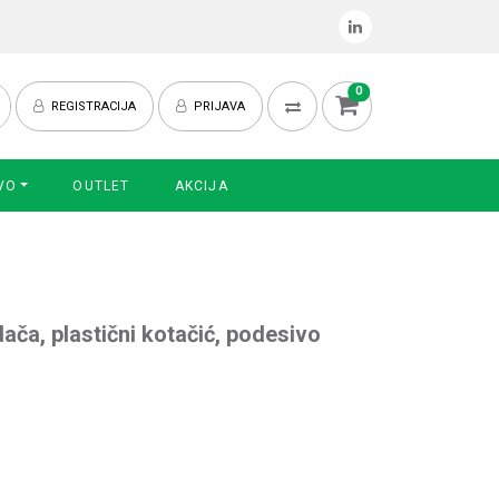
0
REGISTRACIJA
PRIJAVA
VO
OUTLET
AKCIJA
ača, plastični kotačić, podesivo