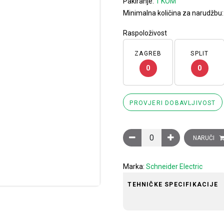
Pakiranje:
1 KOM
Minimalna količina za narudžbu
Raspoloživost
ZAGREB
SPLIT
0
0
PROVJERI DOBAVLJIVOST
Poluga krajnjeg prekidača, 
NARUČI
Marka:
Schneider Electric
TEHNIČKE SPECIFIKACIJE