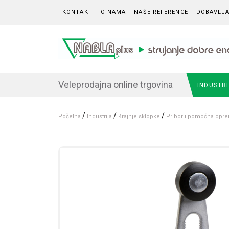
Skip to content
KONTAKT
O NAMA
NAŠE REFERENCE
DOBAVLJA
Veleprodajna online trgovina
INDUSTR
/
/
/
Početna
Industrija
Krajnje sklopke
Pribor i pomoćna opr