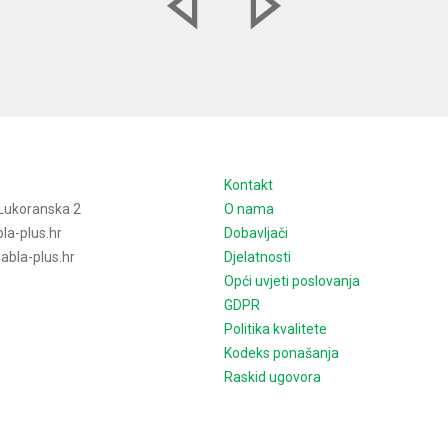
e
Kontakt
Lukoranska 2
O nama
la-plus.hr
Dobavljači
bla-plus.hr
Djelatnosti
Opći uvjeti poslovanja
GDPR
Politika kvalitete
Kodeks ponašanja
Raskid ugovora