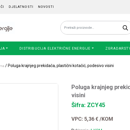
ČI
DJELATNOSTI
NOVOSTI
Pretraži:
IJA
DISTRIBUCIJA ELEKTRIČNE ENERGIJE
ZGRADARST
/ Poluga krajnjeg prekidača, plastični kotačić, podesivo visini
ema
Poluga krajnjeg prekid
visini
Šifra: ZCY45
VPC:
5,36
€
/KOM