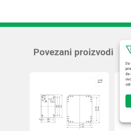
Povezani proizvodi
Da 
pri
da 
ovo
odr