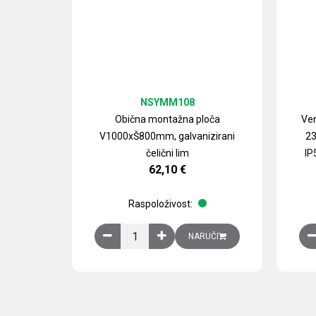
NSYMM108
Obična montažna ploča
Ven
V1000xŠ800mm, galvanizirani
23
čelični lim
IP
62,10
€
Raspoloživost:
Obična montažna ploča V1000xŠ800mm, galvan
NARUČI