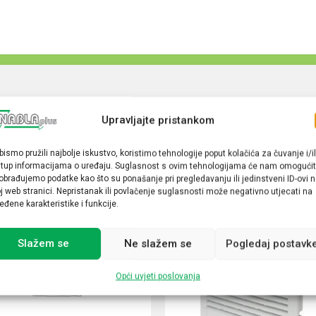
Upravljajte pristankom
bismo pružili najbolje iskustvo, koristimo tehnologije poput kolačića za čuvanje i/il
stup informacijama o uređaju. Suglasnost s ovim tehnologijama će nam omogućit
obrađujemo podatke kao što su ponašanje pri pregledavanju ili jedinstveni ID-ovi 
j web stranici. Nepristanak ili povlačenje suglasnosti može negativno utjecati na
eđene karakteristike i funkcije.
Slažem se
Ne slažem se
Pogledaj postavk
Opći uvjeti poslovanja