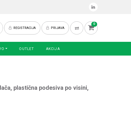
0
REGISTRACIJA
PRIJAVA
VO
OUTLET
AKCIJA
ača, plastična podesiva po visini,