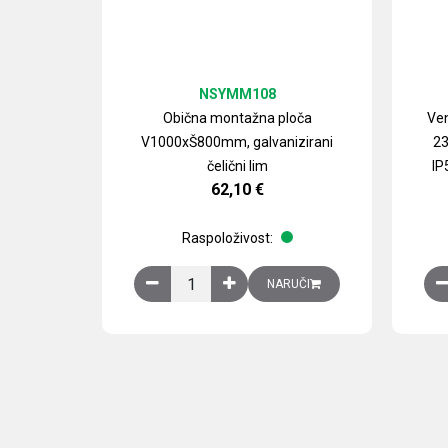
NSYMM108
Obična montažna ploča
Ven
V1000xŠ800mm, galvanizirani
23
čelični lim
IP
62,10
€
Raspoloživost:
Obična montažna ploča V1000xŠ800mm, galvan
NARUČI