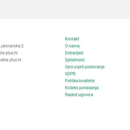
e
Kontakt
Lukoranska 2
O nama
la-plus.hr
Dobavljači
bla-plus.hr
Djelatnosti
Opći uvjeti poslovanja
GDPR
Politika kvalitete
Kodeks ponašanja
Raskid ugovora