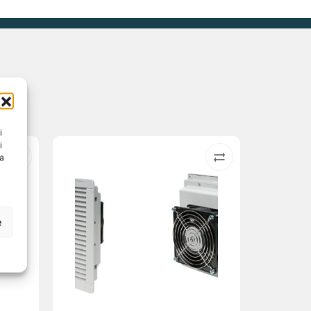
i
i
na
e