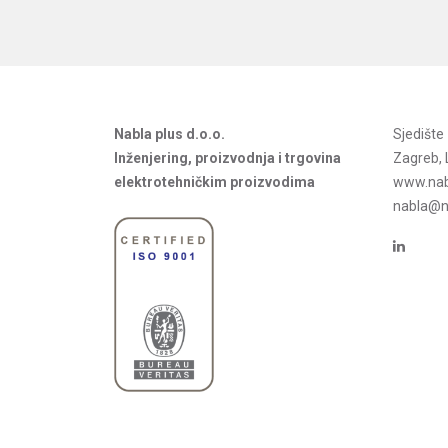
Nabla plus d.o.o.
Sjedišt
Inženjering, proizvodnja i trgovina
Zagreb, 
elektrotehničkim proizvodima
www.nab
nabla@na