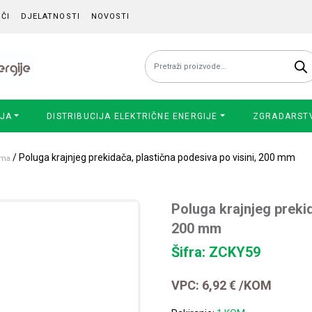
ČI
DJELATNOSTI
NOVOSTI
Pretraži:
IJA
DISTRIBUCIJA ELEKTRIČNE ENERGIJE
ZGRADARST
/ Poluga krajnjeg prekidača, plastična podesiva po visini, 200 mm
ema
Poluga krajnjeg prekid
200 mm
Šifra: ZCKY59
VPC:
6,92
€
/KOM