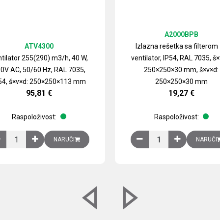
A2000BPB
ATV4300
Izlazna rešetka sa filterom
tilator 255(290) m3/h, 40 W,
ventilator, IP54, RAL 7035, š×
0V AC, 50/60 Hz, RAL 7035,
250×250×30 mm, š×v×d:
54, š×v×d: 250×250×113 mm
250×250×30 mm
95,81
€
19,27
€
Raspoloživost:
Raspoloživost:
izirani čelični lim količina
Ventilator 255(290) m3/h, 40 W, 230V AC, 50/60 Hz, RAL 7035, IP54,
Izlazna rešetka sa fil
NARUČI
NARUČI