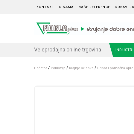
Skip to content
KONTAKT
O NAMA
NAŠE REFERENCE
DOBAVLJA
Veleprodajna online trgovina
INDUSTR
/
/
/
Početna
Industrija
Krajnje sklopke
Pribor i pomoćna opr