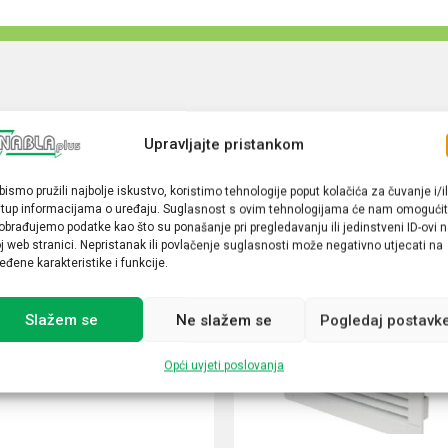
Upravljajte pristankom
bismo pružili najbolje iskustvo, koristimo tehnologije poput kolačića za čuvanje i/il
stup informacijama o uređaju. Suglasnost s ovim tehnologijama će nam omogućit
obrađujemo podatke kao što su ponašanje pri pregledavanju ili jedinstveni ID-ovi 
j web stranici. Nepristanak ili povlačenje suglasnosti može negativno utjecati na
eđene karakteristike i funkcije.
Slažem se
Ne slažem se
Pogledaj postavk
Opći uvjeti poslovanja