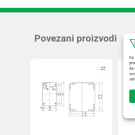
Povezani proizvodi
Da 
pri
da 
ovo
odr