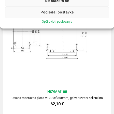
Ne slažem se
Pogledaj postavke
Opći uvjeti poslovanja
NSYMM108
Obična montažna ploča V1000xŠ800mm, galvanizirani čelični lim
62,10
€