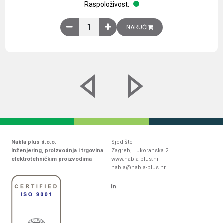
Raspoloživost:
Obična montažna ploča V1000xŠ800mm, galvaniz
NARUČI
Nabla plus d.o.o.
Sjedište
Inženjering, proizvodnja i trgovina
Zagreb, Lukoranska 2
elektrotehničkim proizvodima
www.nabla-plus.hr
nabla@nabla-plus.hr