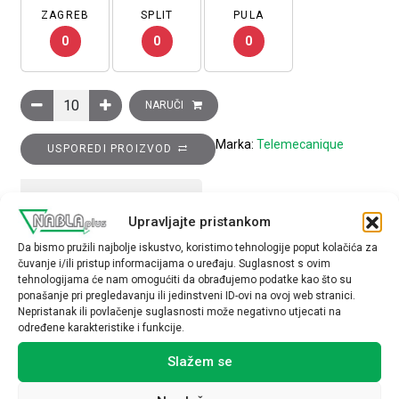
ZAGREB
SPLIT
PULA
0
0
0
Poluga krajnjeg prekidača, metalna, vijčana opruga s PVC zav
NARUČI
Marka:
Telemecanique
USPOREDI PROIZVOD
TEHNIČKE SPECIFIKACIJE
Upravljajte pristankom
Da bismo pružili najbolje iskustvo, koristimo tehnologije poput kolačića za
čuvanje i/ili pristup informacijama o uređaju. Suglasnost s ovim
tehnologijama će nam omogućiti da obrađujemo podatke kao što su
ponašanje pri pregledavanju ili jedinstveni ID-ovi na ovoj web stranici.
Nepristanak ili povlačenje suglasnosti može negativno utjecati na
određene karakteristike i funkcije.
Povezani proizvodi
Slažem se