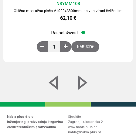
NSYMM108
Obična montažna ploča V1000xŠ800mm, galvanizirani čelični lim
62,10
€
Raspoloživost:
Obična montažna ploča V1000xŠ800mm, galvaniz
NARUČI
Nabla plus d.o.o.
Sjedište
Inženjering, proizvodnja i trgovina
Zagreb, Lukoranska 2
elektrotehničkim proizvodima
www.nabla-plus.hr
nabla@nabla-plus.hr