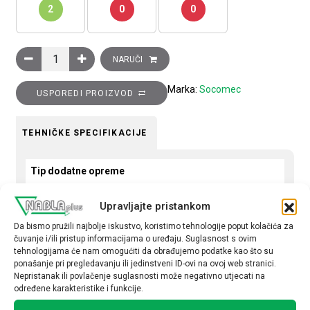
2
0
0
Poklopac priključaka za teretne sklopke, 315-630 A, 4..8P količ
NARUČI
Marka:
Socomec
USPOREDI PROIZVOD
TEHNIČKE SPECIFIKACIJE
Tip dodatne opreme
Zaštita kontakta
Upravljajte pristankom
Za teretne sklopke
Da bismo pružili najbolje iskustvo, koristimo tehnologije poput kolačića za
100-630A
čuvanje i/ili pristup informacijama o uređaju. Suglasnost s ovim
tehnologijama će nam omogućiti da obrađujemo podatke kao što su
ponašanje pri pregledavanju ili jedinstveni ID-ovi na ovoj web stranici.
Nepristanak ili povlačenje suglasnosti može negativno utjecati na
određene karakteristike i funkcije.