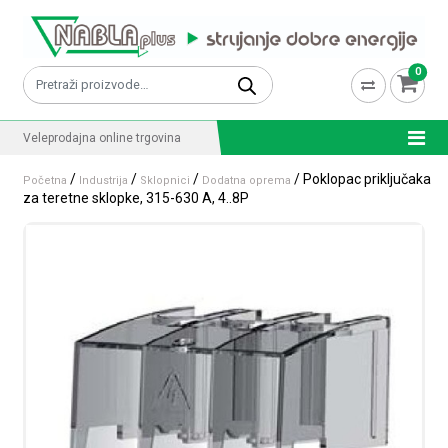
Skip to content
0
Pretraži:
Veleprodajna online trgovina
/
/
/
/ Poklopac priključaka
Početna
Industrija
Sklopnici
Dodatna oprema
za teretne sklopke, 315-630 A, 4..8P