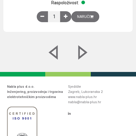
Raspoloživost:
Obična montažna ploča V1000xŠ800mm, galvaniz
NARUČI
Nabla plus d.o.o.
Sjedište
Inženjering, proizvodnja i trgovina
Zagreb, Lukoranska 2
elektrotehničkim proizvodima
www.nabla-plus.hr
nabla@nabla-plus.hr