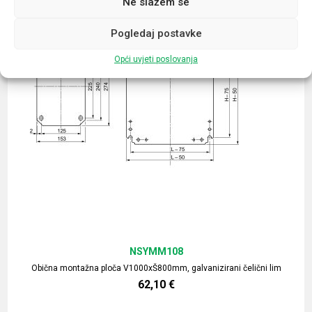
Ne slažem se
Pogledaj postavke
Opći uvjeti poslovanja
NSYMM108
Obična montažna ploča V1000xŠ800mm, galvanizirani čelični lim
62,10
€