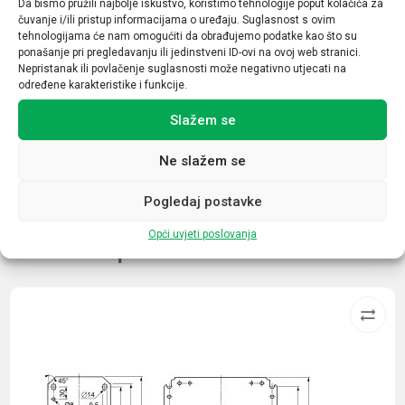
Da bismo pružili najbolje iskustvo, koristimo tehnologije poput kolačića za
10/20
čuvanje i/ili pristup informacijama o uređaju. Suglasnost s ovim
tehnologijama će nam omogućiti da obrađujemo podatke kao što su
Tip
ponašanje pri pregledavanju ili jedinstveni ID-ovi na ovoj web stranici.
Nepristanak ili povlačenje suglasnosti može negativno utjecati na
MCR
određene karakteristike i funkcije.
Daljinska indikacija
Slažem se
DA
Ne slažem se
Pogledaj postavke
Opći uvjeti poslovanja
Povezani proizvodi