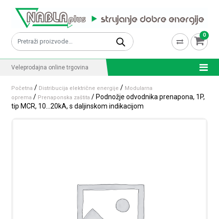
Skip to content
0
Pretraži:
Veleprodajna online trgovina
/
/
Početna
Distribucija električne energije
Modularna
/
/ Podnožje odvodnika prenapona, 1P,
oprema
Prenaponska zaštita
tip MCR, 10…20kA, s daljinskom indikacijom