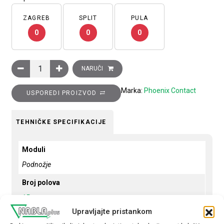
ZAGREB
SPLIT
PULA
0
0
0
Podnožje odvodnika prenapona, 1P, tip MCR, 10…20kA, s daljin
NARUČI
Marka:
Phoenix Contact
USPOREDI PROIZVOD
TEHNIČKE SPECIFIKACIJE
Moduli
Podnožje
Broj polova
1P
Upravljajte pristankom
Prekidna moć - kA