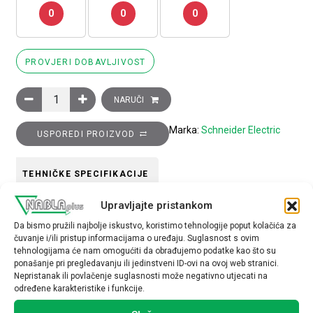
0
0
0
PROVJERI DOBAVLJIVOST
Podnaponski okidač TeSys GV2 i GV3 – 380... 400 V AC 50 Hz k
NARUČI
Marka:
Schneider Electric
USPOREDI PROIZVOD
TEHNIČKE SPECIFIKACIJE
Upravljajte pristankom
Tip opreme
Da bismo pružili najbolje iskustvo, koristimo tehnologije poput kolačića za
Podnaponski okidač
čuvanje i/ili pristup informacijama o uređaju. Suglasnost s ovim
tehnologijama će nam omogućiti da obrađujemo podatke kao što su
ponašanje pri pregledavanju ili jedinstveni ID-ovi na ovoj web stranici.
Nepristanak ili povlačenje suglasnosti može negativno utjecati na
određene karakteristike i funkcije.