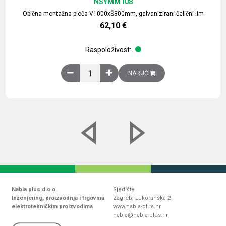
NSYMM108
Obična montažna ploča V1000xŠ800mm, galvanizirani čelični lim
62,10
€
Raspoloživost:
Obična montažna ploča V1000xŠ800mm, galvaniz
NARUČI
Nabla plus d.o.o.
Sjedište
Inženjering, proizvodnja i trgovina
Zagreb, Lukoranska 2
elektrotehničkim proizvodima
www.nabla-plus.hr
nabla@nabla-plus.hr