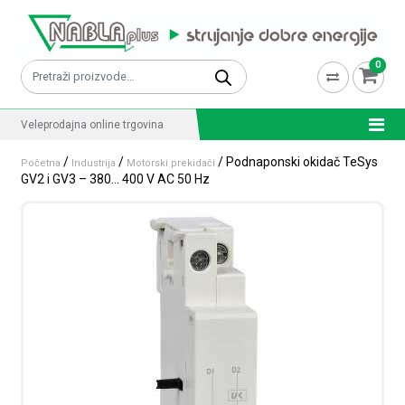
Skip to content
0
Pretraži:
Veleprodajna online trgovina
/
/
/ Podnaponski okidač TeSys
Početna
Industrija
Motorski prekidači
GV2 i GV3 – 380… 400 V AC 50 Hz