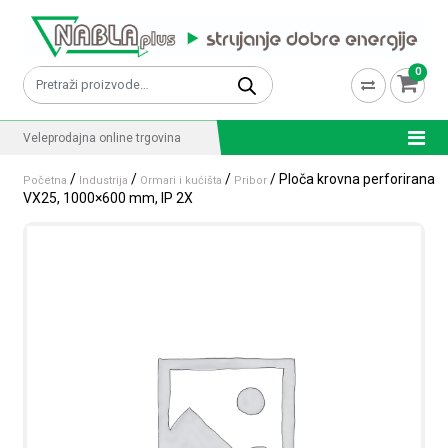
Skip to content
0
Pretraži:
Veleprodajna online trgovina
/
/
/
/ Ploča krovna perforirana
Početna
Industrija
Ormari i kućišta
Pribor
VX25, 1000×600 mm, IP 2X