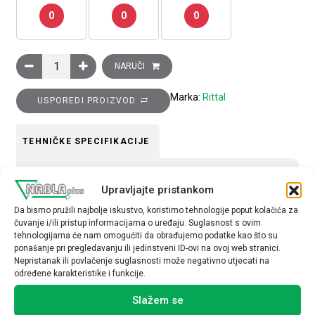
0
0
0
Ploča krovna perforirana VX25, 1000×600 mm, IP 2X količina
NARUČI
Marka:
Rittal
USPOREDI PROIZVOD
TEHNIČKE SPECIFIKACIJE
Pribor za ormare
Upravljajte pristankom
Metalni
Da bismo pružili najbolje iskustvo, koristimo tehnologije poput kolačića za
čuvanje i/ili pristup informacijama o uređaju. Suglasnost s ovim
tehnologijama će nam omogućiti da obrađujemo podatke kao što su
ponašanje pri pregledavanju ili jedinstveni ID-ovi na ovoj web stranici.
Nepristanak ili povlačenje suglasnosti može negativno utjecati na
određene karakteristike i funkcije.
Povezani proizvodi
Slažem se