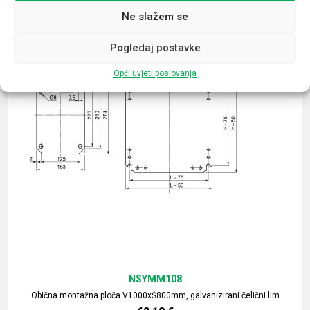
Ne slažem se
Pogledaj postavke
Opći uvjeti poslovanja
NSYMM108
Obična montažna ploča V1000xŠ800mm, galvanizirani čelični lim