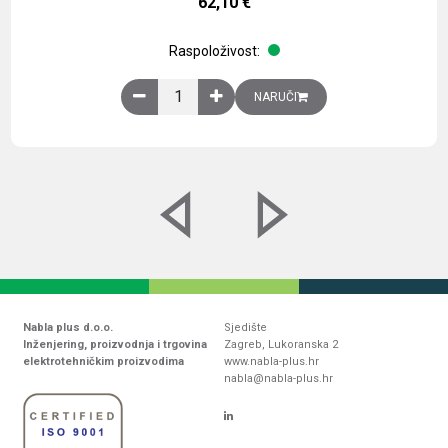
62,10
€
Raspoloživost:
Obična montažna ploča V1000xŠ800mm, galvaniz
NARUČI
Nabla plus d.o.o.
Sjedište
Inženjering, proizvodnja i trgovina
Zagreb, Lukoranska 2
elektrotehničkim proizvodima
www.nabla-plus.hr
nabla@nabla-plus.hr