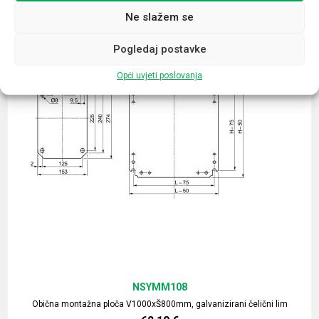
Ne slažem se
Pogledaj postavke
Opći uvjeti poslovanja
NSYMM108
Obična montažna ploča V1000xŠ800mm, galvanizirani čelični lim