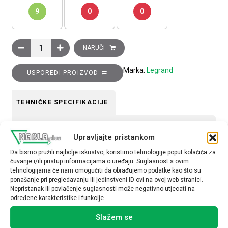
9
0
0
Okvir ukrasni, bijeli, talijanski standard, 2M količina
NARUČI
Marka:
Legrand
USPOREDI PROIZVOD
TEHNIČKE SPECIFIKACIJE
Tip uređaja
Upravljajte pristankom
Okvir
Da bismo pružili najbolje iskustvo, koristimo tehnologije poput kolačića za
čuvanje i/ili pristup informacijama o uređaju. Suglasnost s ovim
tehnologijama će nam omogućiti da obrađujemo podatke kao što su
ponašanje pri pregledavanju ili jedinstveni ID-ovi na ovoj web stranici.
Nepristanak ili povlačenje suglasnosti može negativno utjecati na
određene karakteristike i funkcije.
Povezani proizvodi
Slažem se