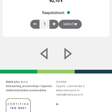
62,10
€
Raspoloživost:
Obična montažna ploča V1000xŠ800mm, galvaniz
NARUČI
Nabla plus d.o.o.
Sjedište
Inženjering, proizvodnja i trgovina
Zagreb, Lukoranska 2
elektrotehničkim proizvodima
www.nabla-plus.hr
nabla@nabla-plus.hr