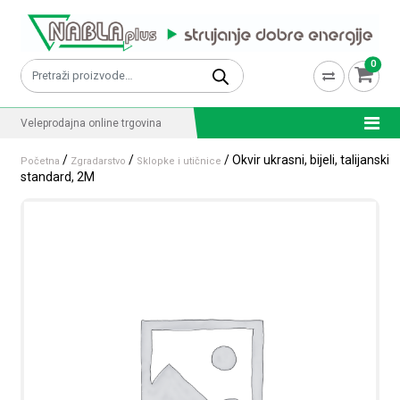
Skip to content
0
Pretraži:
Veleprodajna online trgovina
/
/
/ Okvir ukrasni, bijeli, talijanski
Početna
Zgradarstvo
Sklopke i utičnice
standard, 2M