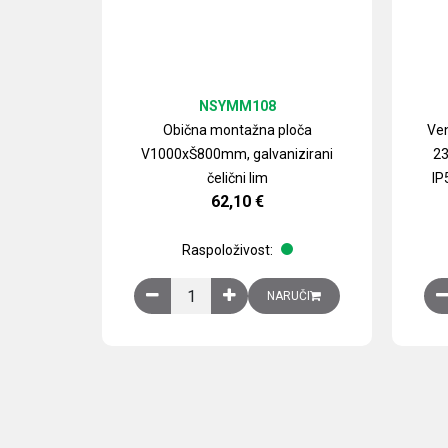
NSYMM108
Obična montažna ploča
Ven
V1000xŠ800mm, galvanizirani
23
čelični lim
IP
62,10
€
Raspoloživost:
Obična montažna ploča V1000xŠ800mm, galvan
NARUČI