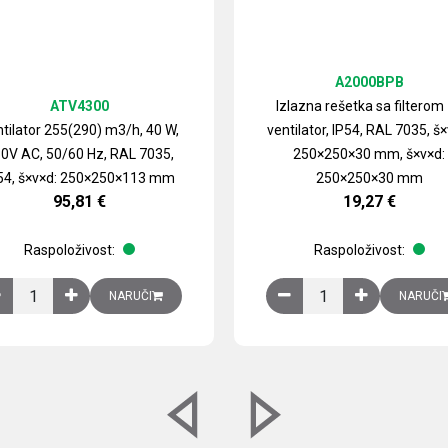
A2000BPB
ATV4300
Izlazna rešetka sa filterom
tilator 255(290) m3/h, 40 W,
ventilator, IP54, RAL 7035, š×
0V AC, 50/60 Hz, RAL 7035,
250×250×30 mm, š×v×d:
54, š×v×d: 250×250×113 mm
250×250×30 mm
95,81
€
19,27
€
Raspoloživost:
Raspoloživost:
izirani čelični lim količina
Ventilator 255(290) m3/h, 40 W, 230V AC, 50/60 Hz, RAL 7035, IP54,
Izlazna rešetka sa fil
NARUČI
NARUČI