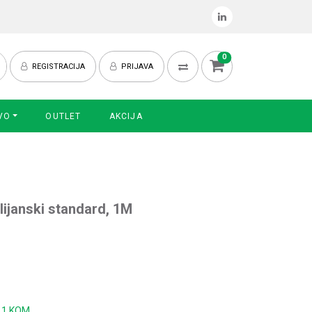
0
REGISTRACIJA
PRIJAVA
VO
OUTLET
AKCIJA
talijanski standard, 1M
:
1 KOM