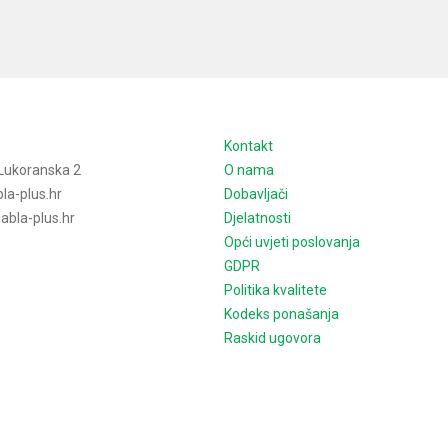
e
Kontakt
Lukoranska 2
O nama
la-plus.hr
Dobavljači
bla-plus.hr
Djelatnosti
Opći uvjeti poslovanja
GDPR
Politika kvalitete
Kodeks ponašanja
Raskid ugovora