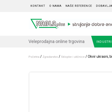
Skip to content
KONTAKT
O NAMA
NAŠE REFERENCE
DOBAVLJA
Veleprodajna online trgovina
INDUSTR
/
/
/ Okvir ukrasni, bi
Početna
Zgradarstvo
Sklopke i utičnice