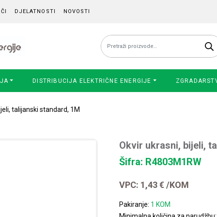
ČI
DJELATNOSTI
NOVOSTI
Pretraži:
IJA
DISTRIBUCIJA ELEKTRIČNE ENERGIJE
ZGRADARST
jeli, talijanski standard, 1M
Okvir ukrasni, bijeli, 
Šifra: R4803M1RW
VPC:
1,43
€
/KOM
Pakiranje:
1 KOM
Minimalna količina za narudžbu