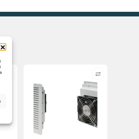
i
i
na
e