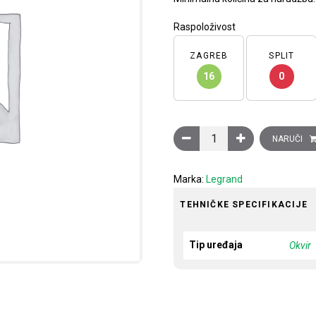
Raspoloživost
ZAGREB
SPLIT
16
0
Okvir ukrasni, bijeli, talija
NARUČI
Marka:
Legrand
TEHNIČKE SPECIFIKACIJE
Tip uređaja
Okvir