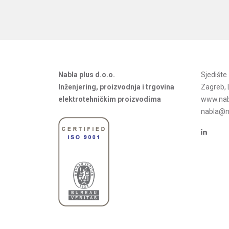
Nabla plus d.o.o.
Sjedišt
Inženjering, proizvodnja i trgovina
Zagreb, 
elektrotehničkim proizvodima
www.nab
nabla@na