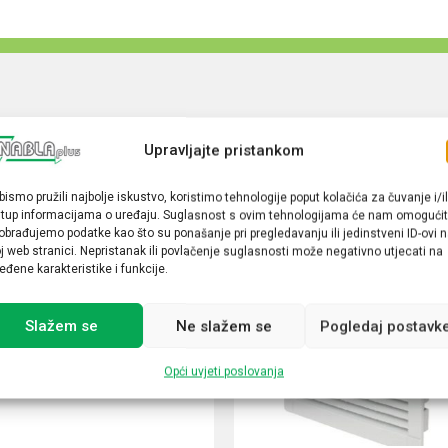
Upravljajte pristankom
bismo pružili najbolje iskustvo, koristimo tehnologije poput kolačića za čuvanje i/il
stup informacijama o uređaju. Suglasnost s ovim tehnologijama će nam omogućit
obrađujemo podatke kao što su ponašanje pri pregledavanju ili jedinstveni ID-ovi 
j web stranici. Nepristanak ili povlačenje suglasnosti može negativno utjecati na
eđene karakteristike i funkcije.
Slažem se
Ne slažem se
Pogledaj postavk
Opći uvjeti poslovanja