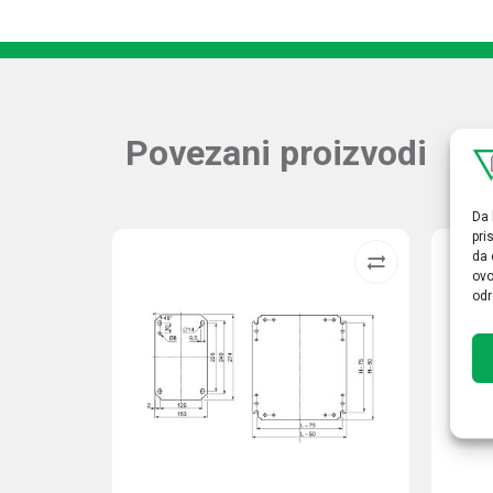
Povezani proizvodi
Da 
pri
da 
ovo
odr