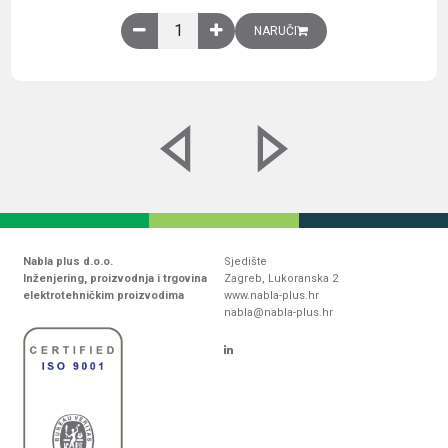
Obična montažna ploča V1000xŠ800mm, galvaniz
NARUČI
Nabla plus d.o.o.
Sjedište
Inženjering, proizvodnja i trgovina
Zagreb, Lukoranska 2
elektrotehničkim proizvodima
www.nabla-plus.hr
nabla@nabla-plus.hr