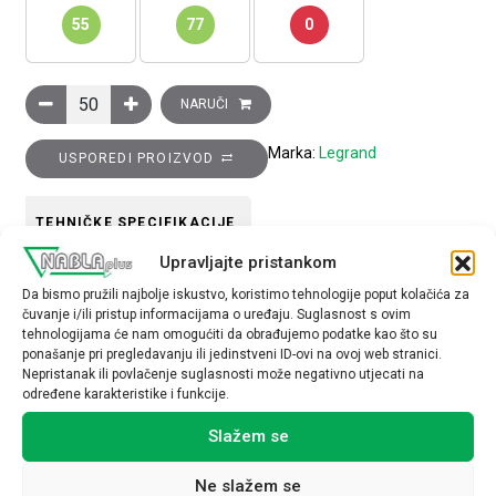
55
77
0
Okvir nosivi, talijanski standard, 4M količina
NARUČI
Marka:
Legrand
USPOREDI PROIZVOD
TEHNIČKE SPECIFIKACIJE
Upravljajte pristankom
Da bismo pružili najbolje iskustvo, koristimo tehnologije poput kolačića za
čuvanje i/ili pristup informacijama o uređaju. Suglasnost s ovim
tehnologijama će nam omogućiti da obrađujemo podatke kao što su
ponašanje pri pregledavanju ili jedinstveni ID-ovi na ovoj web stranici.
Nepristanak ili povlačenje suglasnosti može negativno utjecati na
Povezani proizvodi
određene karakteristike i funkcije.
Slažem se
Ne slažem se