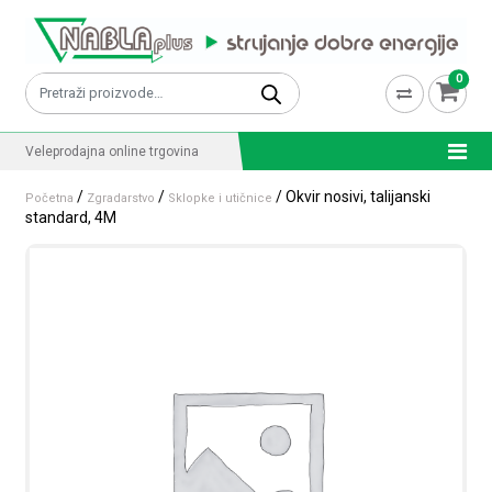
Skip to content
0
Pretraži:
Veleprodajna online trgovina
/
/
/ Okvir nosivi, talijanski
Početna
Zgradarstvo
Sklopke i utičnice
standard, 4M