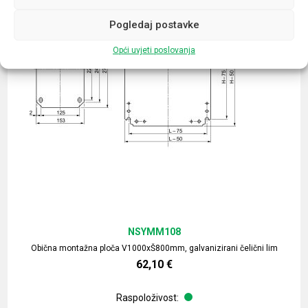
Pogledaj postavke
Opći uvjeti poslovanja
NSYMM108
Obična montažna ploča V1000xŠ800mm, galvanizirani čelični lim
62,10
€
Raspoloživost: