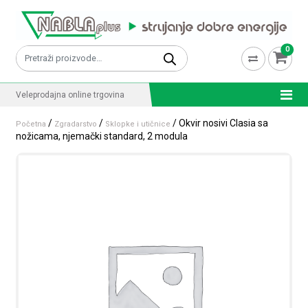
Skip to content
0
Pretraži:
Veleprodajna online trgovina
/
/
/ Okvir nosivi Clasia sa
Početna
Zgradarstvo
Sklopke i utičnice
nožicama, njemački standard, 2 modula