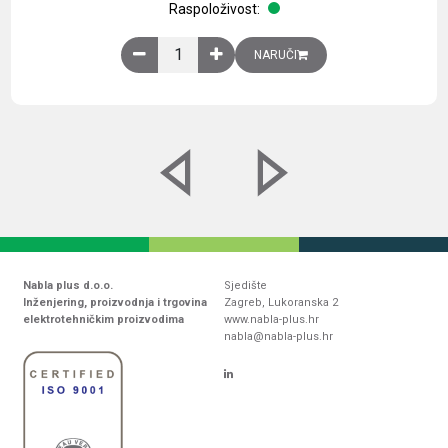
Raspoloživost:
Obična montažna ploča V1000xŠ800mm, galvaniz
NARUČI
Nabla plus d.o.o.
Sjedište
Inženjering, proizvodnja i trgovina
Zagreb, Lukoranska 2
elektrotehničkim proizvodima
www.nabla-plus.hr
nabla@nabla-plus.hr