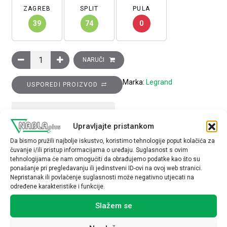
ZAGREB
SPLIT
PULA
39
74
0
Okvir nosivi Clasia sa nožicama, njemački standard, 2 modula 
NARUČI
Marka:
Legrand
USPOREDI PROIZVOD
TEHNIČKE SPECIFIKACIJE
Upravljajte pristankom
Da bismo pružili najbolje iskustvo, koristimo tehnologije poput kolačića za
čuvanje i/ili pristup informacijama o uređaju. Suglasnost s ovim
tehnologijama će nam omogućiti da obrađujemo podatke kao što su
ponašanje pri pregledavanju ili jedinstveni ID-ovi na ovoj web stranici.
Nepristanak ili povlačenje suglasnosti može negativno utjecati na
određene karakteristike i funkcije.
Povezani proizvodi
Slažem se