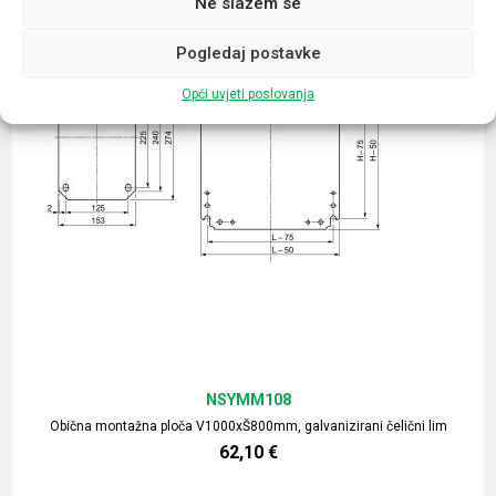
Ne slažem se
Pogledaj postavke
Opći uvjeti poslovanja
NSYMM108
Obična montažna ploča V1000xŠ800mm, galvanizirani čelični lim
62,10
€