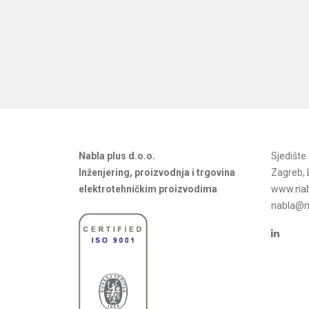
Nabla plus d.o.o.
Sjedišt
Inženjering, proizvodnja i trgovina
Zagreb, 
elektrotehničkim proizvodima
www.nab
nabla@na