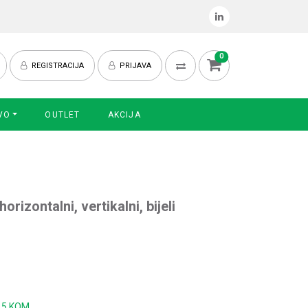
0
REGISTRACIJA
PRIJAVA
VO
OUTLET
AKCIJA
horizontalni, vertikalni, bijeli
:
5 KOM