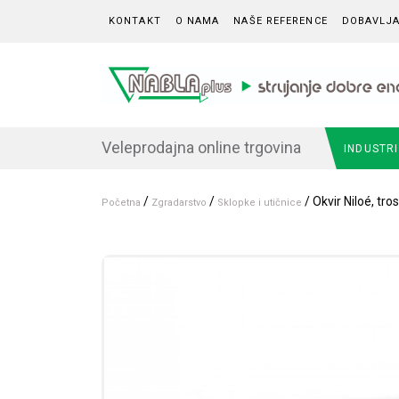
Skip to content
KONTAKT
O NAMA
NAŠE REFERENCE
DOBAVLJA
Veleprodajna online trgovina
INDUSTR
/
/
/ Okvir Niloé, trost
Početna
Zgradarstvo
Sklopke i utičnice