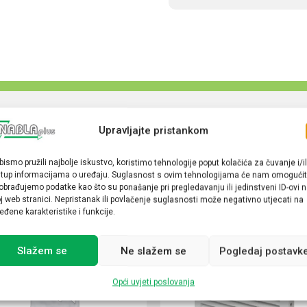
Upravljajte pristankom
bismo pružili najbolje iskustvo, koristimo tehnologije poput kolačića za čuvanje i/il
stup informacijama o uređaju. Suglasnost s ovim tehnologijama će nam omogućit
obrađujemo podatke kao što su ponašanje pri pregledavanju ili jedinstveni ID-ovi 
j web stranici. Nepristanak ili povlačenje suglasnosti može negativno utjecati na
eđene karakteristike i funkcije.
Slažem se
Ne slažem se
Pogledaj postavk
Opći uvjeti poslovanja