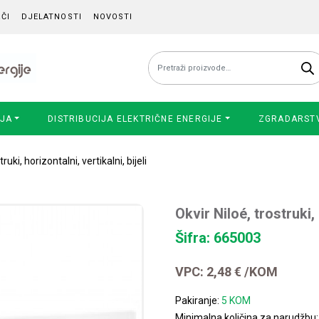
ČI
DJELATNOSTI
NOVOSTI
Pretraži:
IJA
DISTRIBUCIJA ELEKTRIČNE ENERGIJE
ZGRADARST
ruki, horizontalni, vertikalni, bijeli
Okvir Niloé, trostruki, 
Šifra: 665003
VPC:
2,48
€
/KOM
Pakiranje:
5 KOM
Minimalna količina za narudžbu