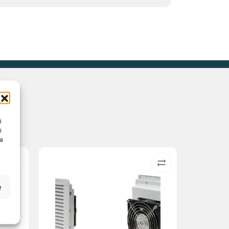
i
i
na
e