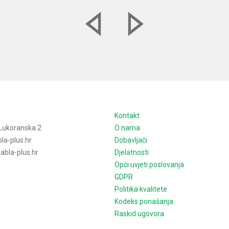
e
Kontakt
Lukoranska 2
O nama
la-plus.hr
Dobavljači
bla-plus.hr
Djelatnosti
Opći uvjeti poslovanja
GDPR
Politika kvalitete
Kodeks ponašanja
Raskid ugovora