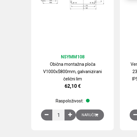
NSYMM108
Obična montažna ploča
Ven
V1000xŠ800mm, galvanizirani
23
čelični lim
IP
62,10
€
Raspoloživost:
Obična montažna ploča V1000xŠ800mm, galvan
NARUČI