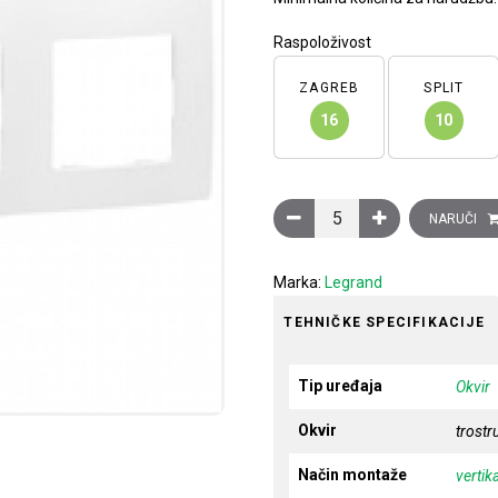
Raspoloživost
ZAGREB
SPLIT
16
10
Okvir Niloé, trostruki, horizo
NARUČI
Marka:
Legrand
TEHNIČKE SPECIFIKACIJE
Tip uređaja
Okvir
Okvir
trostr
Način montaže
vertik