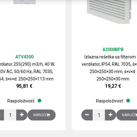
A2000BPB
ATV4300
Izlazna rešetka sa filterom
tilator 255(290) m3/h, 40 W,
ventilator, IP54, RAL 7035, š×
0V AC, 50/60 Hz, RAL 7035,
250×250×30 mm, š×v×d:
54, š×v×d: 250×250×113 mm
250×250×30 mm
95,81
€
19,27
€
Raspoloživost:
Raspoloživost:
izirani čelični lim količina
Ventilator 255(290) m3/h, 40 W, 230V AC, 50/60 Hz, RAL 7035, IP54,
Izlazna rešetka sa fil
NARUČI
NARUČI