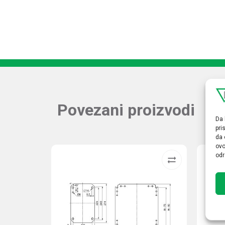
Povezani proizvodi
Da 
pri
da 
ovo
odr