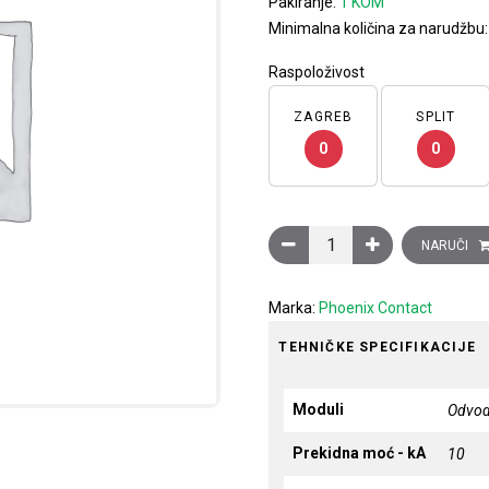
Pakiranje:
1 KOM
Minimalna količina za narudžbu
Raspoloživost
ZAGREB
SPLIT
0
0
Odvodnik prenapona za zaš
NARUČI
Marka:
Phoenix Contact
TEHNIČKE SPECIFIKACIJE
Moduli
Odvod
Prekidna moć - kA
10