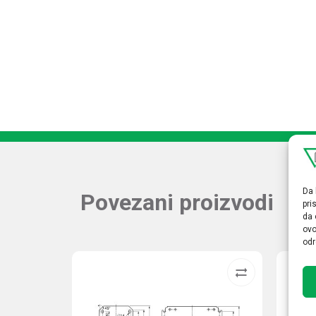
Da 
Povezani proizvodi
pri
da 
ovo
odr