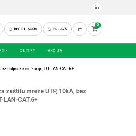
0
REGISTRACIJA
PRIJAVA
VO
OUTLET
AKCIJA
ez daljinske indikacije, DT-LAN-CAT.6+
a zaštitu mreže UTP, 10kA, bez
 DT-LAN-CAT.6+