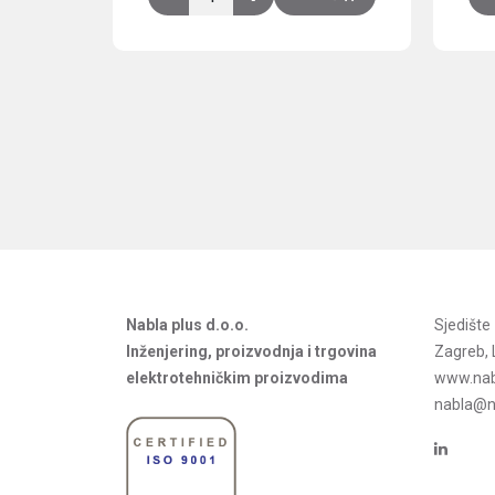
Nabla plus d.o.o.
Sjedišt
Inženjering, proizvodnja i trgovina
Zagreb, 
elektrotehničkim proizvodima
www.nab
nabla@na