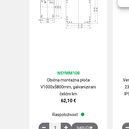
NSYMM108
Obična montažna ploča
Ven
V1000xŠ800mm, galvanizirani
23
čelični lim
IP
62,10
€
Raspoloživost:
Obična montažna ploča V1000xŠ800mm, galvan
NARUČI