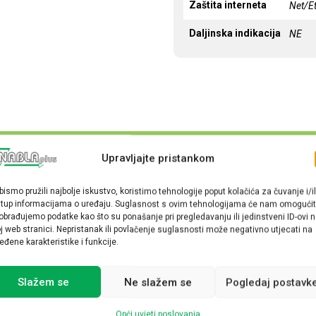
Zaštita interneta
Net/E
Daljinska indikacija
NE
Upravljajte pristankom
bismo pružili najbolje iskustvo, koristimo tehnologije poput kolačića za čuvanje i/il
stup informacijama o uređaju. Suglasnost s ovim tehnologijama će nam omogućit
obrađujemo podatke kao što su ponašanje pri pregledavanju ili jedinstveni ID-ovi 
j web stranici. Nepristanak ili povlačenje suglasnosti može negativno utjecati na
eđene karakteristike i funkcije.
Slažem se
Ne slažem se
Pogledaj postavk
Opći uvjeti poslovanja