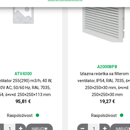
A2000BPB
ATV4300
Izlazna rešetka sa filterom
tilator 255(290) m3/h, 40 W,
ventilator, IP54, RAL 7035, š×
0V AC, 50/60 Hz, RAL 7035,
250×250×30 mm, š×v×d:
54, š×v×d: 250×250×113 mm
250×250×30 mm
95,81
€
19,27
€
Raspoloživost:
Raspoloživost:
izirani čelični lim količina
Ventilator 255(290) m3/h, 40 W, 230V AC, 50/60 Hz, RAL 7035, IP54,
Izlazna rešetka sa fil
NARUČI
NARUČI