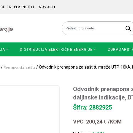
ČI
DJELATNOSTI
NOVOSTI
Pretraži:
IJA
DISTRIBUCIJA ELEKTRIČNE ENERGIJE
ZGRADARST
/
/ Odvodnik prenapona za zaštitu mreže UTP, 10kA, b
Prenaponska zaštita
Odvodnik prenapona z
daljinske indikacije,
Šifra: 2882925
VPC:
200,24
€
/KOM