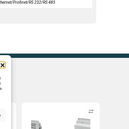
thernet/Profinet/RS 232/RS 485
i
i
na
e