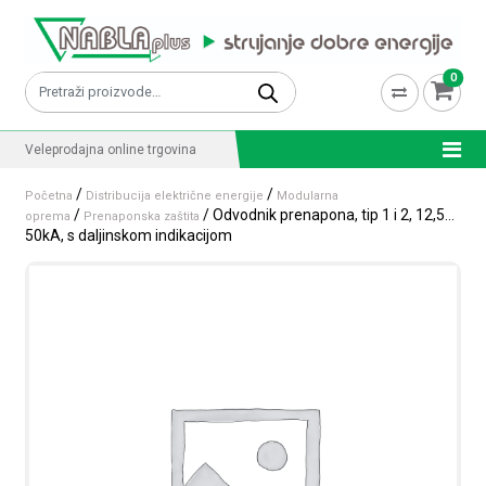
Skip to content
0
Pretraži:
Veleprodajna online trgovina
/
/
Početna
Distribucija električne energije
Modularna
/
/ Odvodnik prenapona, tip 1 i 2, 12,5…
oprema
Prenaponska zaštita
50kA, s daljinskom indikacijom