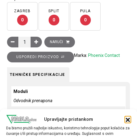
ZAGREB
SPLIT
PULA
0
0
0
Odvodnik prenapona, tip 1 i 2, 12,5…50kA, s daljinskom indikac
NARUČI
Marka:
Phoenix Contact
USPOREDI PROIZVOD
TEHNIČKE SPECIFIKACIJE
Moduli
Odvodnik prenapona
Prekidna moć - kA
Upravljajte pristankom
12,5/50
Da bismo pružili najbolje iskustvo, koristimo tehnologije poput kolačića za
Tip
čuvanje i/ili pristup informacijama o uređaju. Suglasnost s ovim