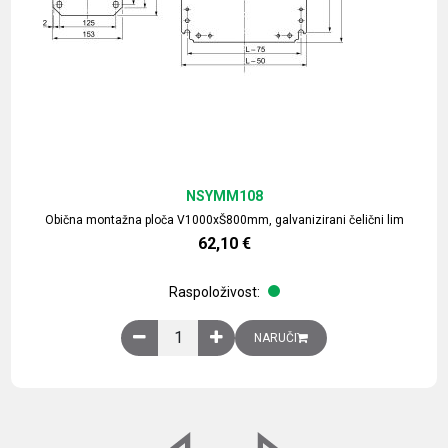
NSYMM108
Obična montažna ploča V1000xŠ800mm, galvanizirani čelični lim
62,10
€
Raspoloživost:
Obična montažna ploča V1000xŠ800mm, galvaniz
NARUČI