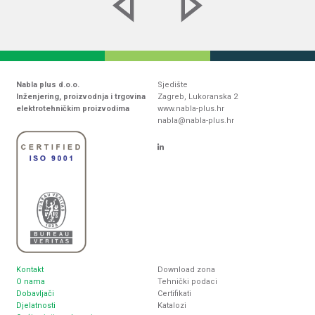
Nabla plus d.o.o.
Sjedište
Inženjering, proizvodnja i trgovina
Zagreb, Lukoranska 2
elektrotehničkim proizvodima
www.nabla-plus.hr
nabla@nabla-plus.hr
Kontakt
Download zona
O nama
Tehnički podaci
Dobavljači
Certifikati
Djelatnosti
Katalozi