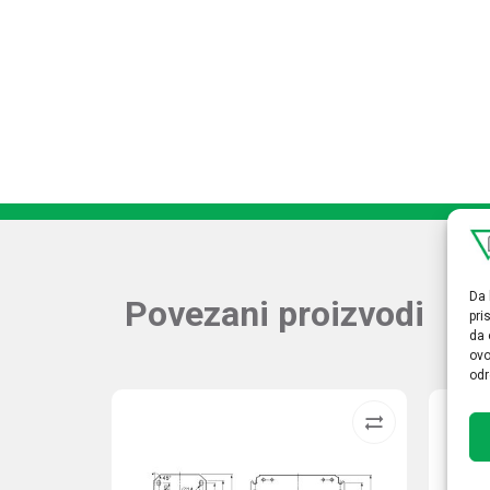
Da 
Povezani proizvodi
pri
da 
ovo
odr