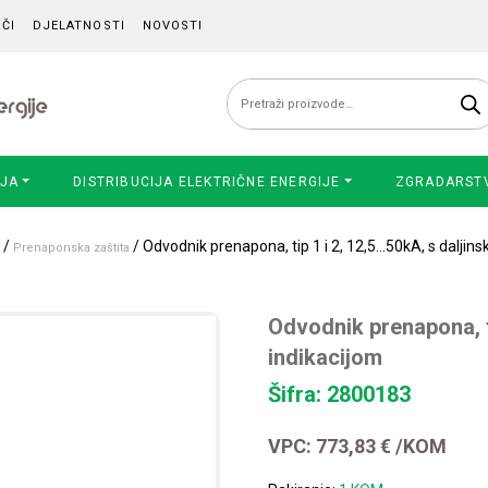
ČI
DJELATNOSTI
NOVOSTI
Pretraži:
IJA
DISTRIBUCIJA ELEKTRIČNE ENERGIJE
ZGRADARST
/
/ Odvodnik prenapona, tip 1 i 2, 12,5…50kA, s daljin
Prenaponska zaštita
Odvodnik prenapona, t
indikacijom
Šifra: 2800183
VPC:
773,83
€
/KOM