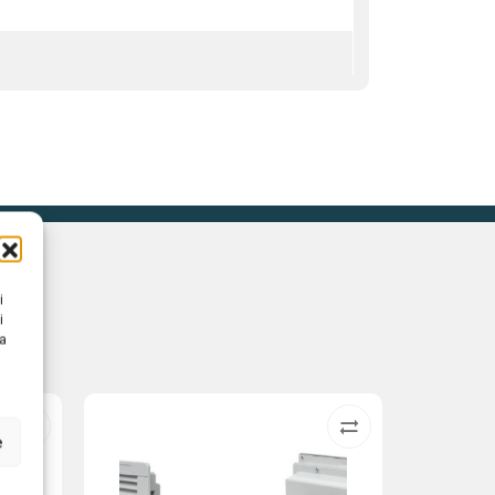
i
i
na
e