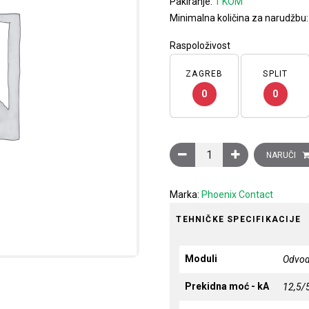
Pakiranje:
1 KOM
Minimalna količina za narudžbu
Raspoloživost
ZAGREB
SPLIT
0
0
Odvodnik prenapona, tip 1 
NARUČI
Marka:
Phoenix Contact
TEHNIČKE SPECIFIKACIJE
Moduli
Odvod
Prekidna moć - kA
12,5/