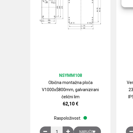
NSYMM108
Obična montažna ploča
Ven
V1000xŠ800mm, galvanizirani
23
čelični lim
IP
62,10
€
Raspoloživost:
Obična montažna ploča V1000xŠ800mm, galvan
NARUČI