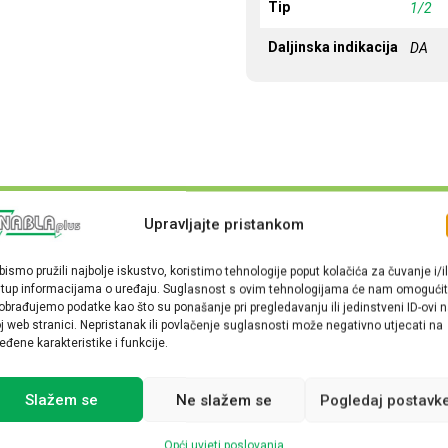
Tip
1/2
Daljinska indikacija
DA
Upravljajte pristankom
bismo pružili najbolje iskustvo, koristimo tehnologije poput kolačića za čuvanje i/il
stup informacijama o uređaju. Suglasnost s ovim tehnologijama će nam omogućit
obrađujemo podatke kao što su ponašanje pri pregledavanju ili jedinstveni ID-ovi 
j web stranici. Nepristanak ili povlačenje suglasnosti može negativno utjecati na
eđene karakteristike i funkcije.
Slažem se
Ne slažem se
Pogledaj postavk
Opći uvjeti poslovanja