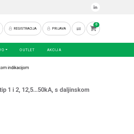
0
REGISTRACIJA
PRIJAVA
VO
OUTLET
AKCIJA
skom indikacijom
ip 1 i 2, 12,5…50kA, s daljinskom