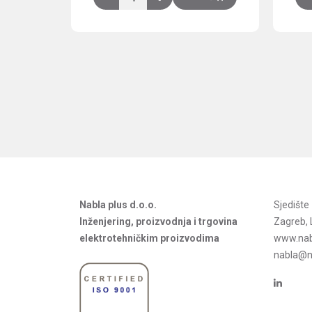
Nabla plus d.o.o.
Sjedišt
Inženjering, proizvodnja i trgovina
Zagreb, 
elektrotehničkim proizvodima
www.nab
nabla@na