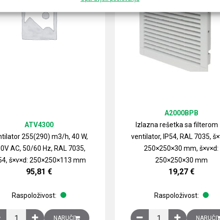
A2000BPB
ATV4300
Izlazna rešetka sa filterom
tilator 255(290) m3/h, 40 W,
ventilator, IP54, RAL 7035, š×
0V AC, 50/60 Hz, RAL 7035,
250×250×30 mm, š×v×d:
54, š×v×d: 250×250×113 mm
250×250×30 mm
95,81
€
19,27
€
Raspoloživost:
Raspoloživost:
izirani čelični lim količina
Ventilator 255(290) m3/h, 40 W, 230V AC, 50/60 Hz, RAL 7035, IP54,
Izlazna rešetka sa fil
NARUČI
NARUČI