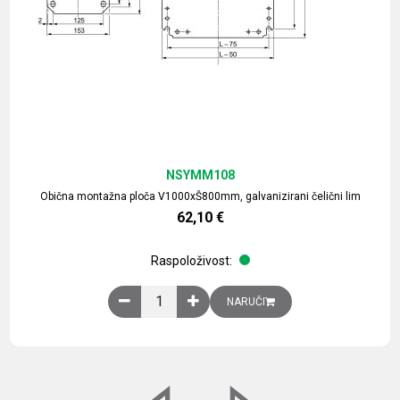
NSYMM108
Obična montažna ploča V1000xŠ800mm, galvanizirani čelični lim
62,10
€
Raspoloživost:
Obična montažna ploča V1000xŠ800mm, galvaniz
NARUČI