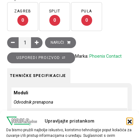
ZAGREB
SPLIT
PULA
0
0
0
Odvodnik prenapona, tip 1 i 2, 12,5…50kA, s daljinskom indikac
NARUČI
Marka:
Phoenix Contact
USPOREDI PROIZVOD
TEHNIČKE SPECIFIKACIJE
Moduli
Odvodnik prenapona
Prekidna moć - kA
Upravljajte pristankom
12,5/50
Da bismo pružili najbolje iskustvo, koristimo tehnologije poput kolačića za
Tip
čuvanje i/ili pristup informacijama o uređaju. Suglasnost s ovim