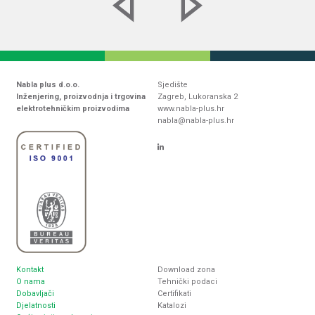
Nabla plus d.o.o.
Sjedište
Inženjering, proizvodnja i trgovina
Zagreb, Lukoranska 2
elektrotehničkim proizvodima
www.nabla-plus.hr
nabla@nabla-plus.hr
Kontakt
Download zona
O nama
Tehnički podaci
Dobavljači
Certifikati
Djelatnosti
Katalozi