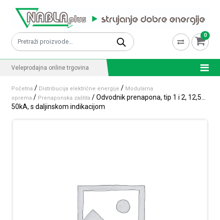
Skip to content
0
Pretraži:
Veleprodajna online trgovina
/
/
Početna
Distribucija električne energije
Modularna
/
/ Odvodnik prenapona, tip 1 i 2, 12,5…
oprema
Prenaponska zaštita
50kA, s daljinskom indikacijom