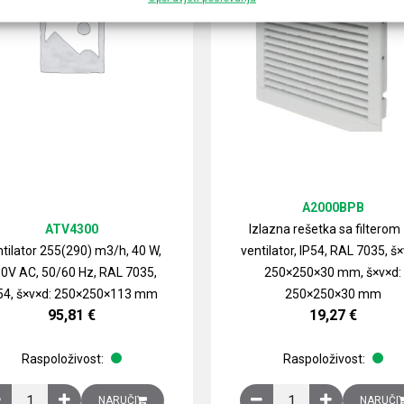
A2000BPB
ATV4300
Izlazna rešetka sa filterom
tilator 255(290) m3/h, 40 W,
ventilator, IP54, RAL 7035, š×
0V AC, 50/60 Hz, RAL 7035,
250×250×30 mm, š×v×d:
54, š×v×d: 250×250×113 mm
250×250×30 mm
95,81
€
19,27
€
Raspoloživost:
Raspoloživost:
izirani čelični lim količina
Ventilator 255(290) m3/h, 40 W, 230V AC, 50/60 Hz, RAL 7035, IP54,
Izlazna rešetka sa fil
NARUČI
NARUČI