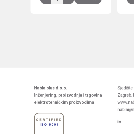
Nabla plus d.o.o.
Sjedišt
Inženjering, proizvodnja i trgovina
Zagreb, 
elektrotehničkim proizvodima
www.nab
nabla@na