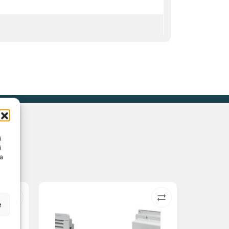
i
i
na
e