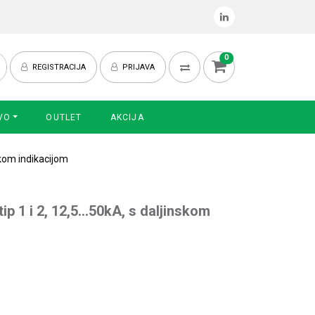
0
REGISTRACIJA
PRIJAVA
VO
OUTLET
AKCIJA
skom indikacijom
ip 1 i 2, 12,5…50kA, s daljinskom