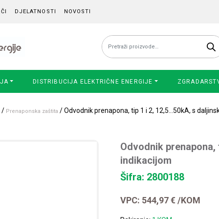
ČI
DJELATNOSTI
NOVOSTI
Pretraži:
IJA
DISTRIBUCIJA ELEKTRIČNE ENERGIJE
ZGRADARST
/
/ Odvodnik prenapona, tip 1 i 2, 12,5…50kA, s daljin
Prenaponska zaštita
Odvodnik prenapona, t
indikacijom
Šifra: 2800188
VPC:
544,97
€
/KOM