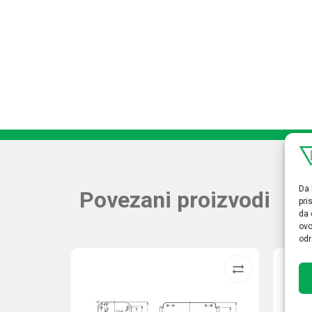
Da 
Povezani proizvodi
pri
da 
ovo
odr