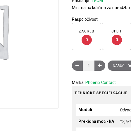
Pakiranje:
1 KOM
Minimalna količina za narudžbu
Raspoloživost
ZAGREB
SPLIT
0
0
Odvodnik prenapona, tip 1 
NARUČI
Marka:
Phoenix Contact
TEHNIČKE SPECIFIKACIJE
Moduli
Odvod
Prekidna moć - kA
12,5/