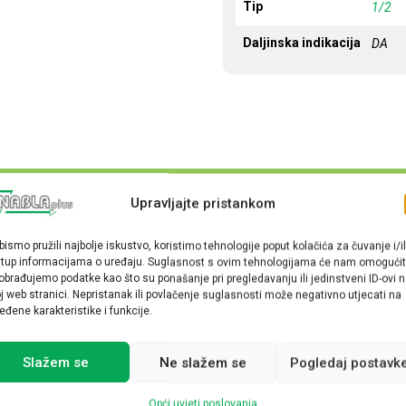
Tip
1/2
Daljinska indikacija
DA
Upravljajte pristankom
bismo pružili najbolje iskustvo, koristimo tehnologije poput kolačića za čuvanje i/il
stup informacijama o uređaju. Suglasnost s ovim tehnologijama će nam omogućit
obrađujemo podatke kao što su ponašanje pri pregledavanju ili jedinstveni ID-ovi 
j web stranici. Nepristanak ili povlačenje suglasnosti može negativno utjecati na
eđene karakteristike i funkcije.
Slažem se
Ne slažem se
Pogledaj postavk
Opći uvjeti poslovanja