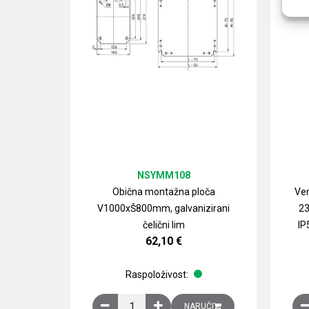
NSYMM108
Obična montažna ploča
Ven
V1000xŠ800mm, galvanizirani
23
čelični lim
IP
62,10
€
Raspoloživost:
Obična montažna ploča V1000xŠ800mm, galvan
NARUČI