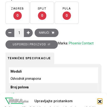
ZAGREB
SPLIT
PULA
0
0
0
Odvodnik prenapona, 1P, tip 1+2, 25…100kA, s daljinskom indik
NARUČI
Marka:
Phoenix Contact
USPOREDI PROIZVOD
TEHNIČKE SPECIFIKACIJE
Moduli
Odvodnik prenapona
Broj polova
1P
Upravljajte pristankom
Prekidna moć - kA