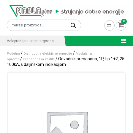
Skip to content
0
Pretraži:
Veleprodajna online trgovina
/
/
Početna
Distribucija električne energije
Modularna
/
/ Odvodnik prenapona, 1P, tip 1+2, 25…
oprema
Prenaponska zaštita
100kA, s daljinskom indikacijom