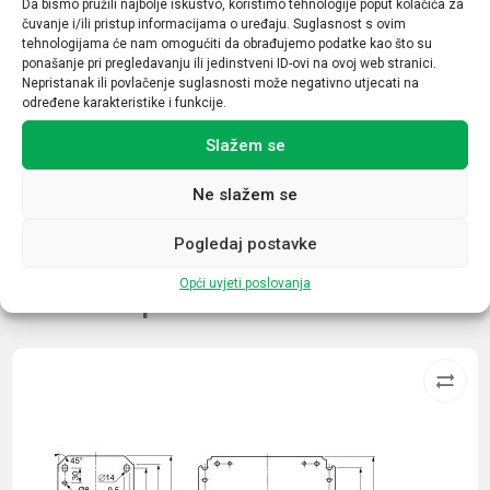
Da bismo pružili najbolje iskustvo, koristimo tehnologije poput kolačića za
25/100
čuvanje i/ili pristup informacijama o uređaju. Suglasnost s ovim
tehnologijama će nam omogućiti da obrađujemo podatke kao što su
Tip
ponašanje pri pregledavanju ili jedinstveni ID-ovi na ovoj web stranici.
Nepristanak ili povlačenje suglasnosti može negativno utjecati na
1+2
određene karakteristike i funkcije.
Daljinska indikacija
Slažem se
DA
Ne slažem se
Pogledaj postavke
Opći uvjeti poslovanja
Povezani proizvodi