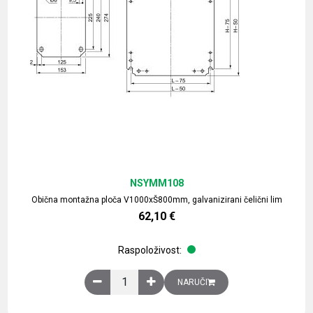
NSYMM108
Obična montažna ploča V1000xŠ800mm, galvanizirani čelični lim
62,10
€
Raspoloživost:
Obična montažna ploča V1000xŠ800mm, galvaniz
NARUČI