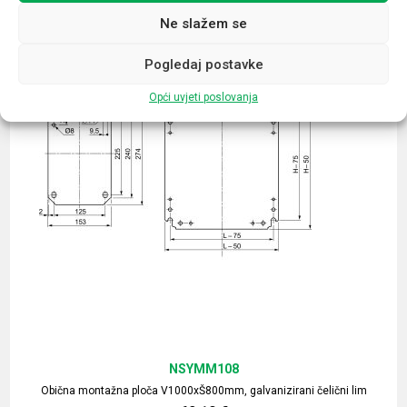
Ne slažem se
Pogledaj postavke
Opći uvjeti poslovanja
NSYMM108
Obična montažna ploča V1000xŠ800mm, galvanizirani čelični lim