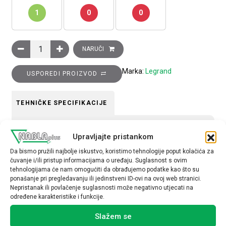
1
0
0
Odvodnik prenapona, 1P, 20kA, klase II količina
NARUČI
Marka:
Legrand
USPOREDI PROIZVOD
TEHNIČKE SPECIFIKACIJE
Broj polova
Upravljajte pristankom
1P
Da bismo pružili najbolje iskustvo, koristimo tehnologije poput kolačića za
čuvanje i/ili pristup informacijama o uređaju. Suglasnost s ovim
tehnologijama će nam omogućiti da obrađujemo podatke kao što su
ponašanje pri pregledavanju ili jedinstveni ID-ovi na ovoj web stranici.
Nepristanak ili povlačenje suglasnosti može negativno utjecati na
određene karakteristike i funkcije.
Povezani proizvodi
Slažem se