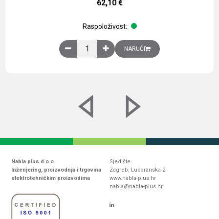
62,10
€
Raspoloživost:
Obična montažna ploča V1000xŠ800mm, galvaniz
NARUČI
Nabla plus d.o.o.
Sjedište
Inženjering, proizvodnja i trgovina
Zagreb, Lukoranska 2
elektrotehničkim proizvodima
www.nabla-plus.hr
nabla@nabla-plus.hr