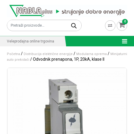
Skip to content
0
Pretraži:
Veleprodajna online trgovina
/
/
/
Početna
Distribucija električne energije
Modularna oprema
Minijaturni
/ Odvodnik prenapona, 1P, 20kA, klase II
auto prekidači