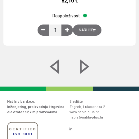
62,10
€
Raspoloživost:
Obična montažna ploča V1000xŠ800mm, galvaniz
NARUČI
Nabla plus d.o.o.
Sjedište
Inženjering, proizvodnja i trgovina
Zagreb, Lukoranska 2
elektrotehničkim proizvodima
www.nabla-plus.hr
nabla@nabla-plus.hr