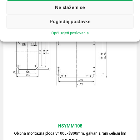
Ne slažem se
Pogledaj postavke
Opći uvjeti poslovanja
NSYMM108
Obična montažna ploča V1000xŠ800mm, galvanizirani čelični lim