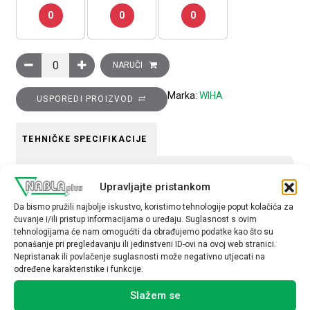
0
0
0
Odvijač, PZ križna glava, VDE izoliran, PZ1 x 80 mm količina
NARUČI
Marka:
WIHA
USPOREDI PROIZVOD
TEHNIČKE SPECIFIKACIJE
materijal
Upravljajte pristankom
metal
Da bismo pružili najbolje iskustvo, koristimo tehnologije poput kolačića za
čuvanje i/ili pristup informacijama o uređaju. Suglasnost s ovim
tehnologijama će nam omogućiti da obrađujemo podatke kao što su
ponašanje pri pregledavanju ili jedinstveni ID-ovi na ovoj web stranici.
Nepristanak ili povlačenje suglasnosti može negativno utjecati na
određene karakteristike i funkcije.
Povezani proizvodi
Slažem se