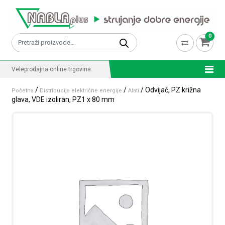
Skip to content
0
Pretraži:
Veleprodajna online trgovina
/
/
/ Odvijač, PZ križna
Početna
Distribucija električne energije
Alati
glava, VDE izoliran, PZ1 x 80 mm