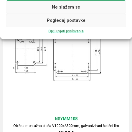
Ne slažem se
Pogledaj postavke
Opći uvjeti poslovanja
NSYMM108
Obična montažna ploča V1000xŠ800mm, galvanizirani čelični lim