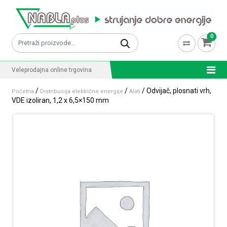
Skip to content
0
Pretraži:
Veleprodajna online trgovina
/
/
/ Odvijač, plosnati vrh,
Početna
Distribucija električne energije
Alati
VDE izoliran, 1,2 x 6,5×150 mm