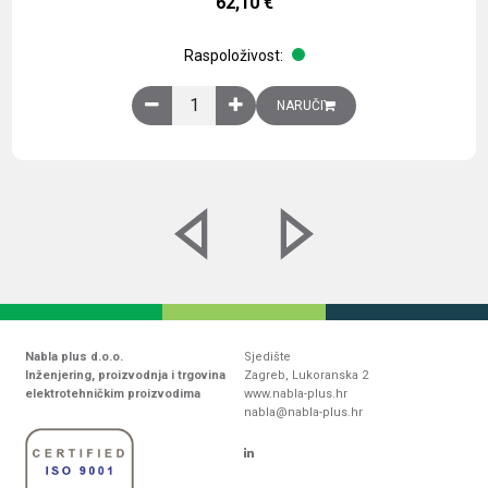
62,10
€
Raspoloživost:
Obična montažna ploča V1000xŠ800mm, galvaniz
NARUČI
Nabla plus d.o.o.
Sjedište
Inženjering, proizvodnja i trgovina
Zagreb, Lukoranska 2
elektrotehničkim proizvodima
www.nabla-plus.hr
nabla@nabla-plus.hr