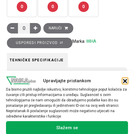
0
0
0
Odvijač, plosnati vrh, VDE izoliran, 1,2 x 6,5x150 mm količina
NARUČI
Marka:
WIHA
USPOREDI PROIZVOD
TEHNIČKE SPECIFIKACIJE
materijal
Upravljajte pristankom
metal
Da bismo pružili najbolje iskustvo, koristimo tehnologije poput kolačića za
čuvanje i/ili pristup informacijama o uređaju. Suglasnost s ovim
tehnologijama će nam omogućiti da obrađujemo podatke kao što su
ponašanje pri pregledavanju ili jedinstveni ID-ovi na ovoj web stranici.
Nepristanak ili povlačenje suglasnosti može negativno utjecati na
određene karakteristike i funkcije.
Povezani proizvodi
Slažem se