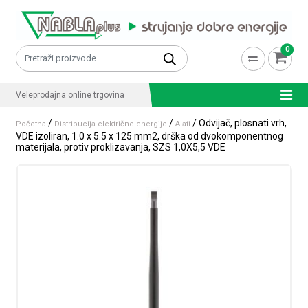
Skip to content
0
Pretraži:
Veleprodajna online trgovina
/
/
/ Odvijač, plosnati vrh,
Početna
Distribucija električne energije
Alati
VDE izoliran, 1.0 x 5.5 x 125 mm2, drška od dvokomponentnog
materijala, protiv proklizavanja, SZS 1,0X5,5 VDE