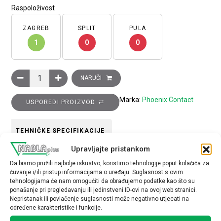
Raspoloživost
ZAGREB
SPLIT
PULA
1
0
0
Odvijač, plosnati vrh, VDE izoliran, 1.0 x 5.5 x 125 mm2, dršk
NARUČI
Marka:
Phoenix Contact
USPOREDI PROIZVOD
TEHNIČKE SPECIFIKACIJE
Upravljajte pristankom
materijal
Da bismo pružili najbolje iskustvo, koristimo tehnologije poput kolačića za
čuvanje i/ili pristup informacijama o uređaju. Suglasnost s ovim
metal
tehnologijama će nam omogućiti da obrađujemo podatke kao što su
ponašanje pri pregledavanju ili jedinstveni ID-ovi na ovoj web stranici.
Nepristanak ili povlačenje suglasnosti može negativno utjecati na
određene karakteristike i funkcije.