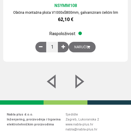
NSYMM108
Obična montažna ploča V1000xŠ800mm, galvanizirani čelični lim
62,10
€
Raspoloživost:
Obična montažna ploča V1000xŠ800mm, galvaniz
NARUČI
Nabla plus d.o.o.
Sjedište
Inženjering, proizvodnja i trgovina
Zagreb, Lukoranska 2
elektrotehničkim proizvodima
www.nabla-plus.hr
nabla@nabla-plus.hr