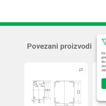
Povezani proizvodi
Da 
pri
da 
ovo
odr