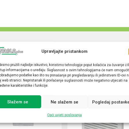
Upravljajte pristankom
bismo pružili najbolje iskustvo, koristimo tehnologije poput kolačića za čuvanje i/il
stup informacijama o uređaju. Suglasnost s ovim tehnologijama će nam omogućit
obrađujemo podatke kao što su ponašanje pri pregledavanju ili jedinstveni ID-ovi 
j web stranici. Nepristanak ili povlačenje suglasnosti može negativno utjecati na
eđene karakteristike i funkcije.
Slažem se
Ne slažem se
Pogledaj postavk
Opći uvjeti poslovanja