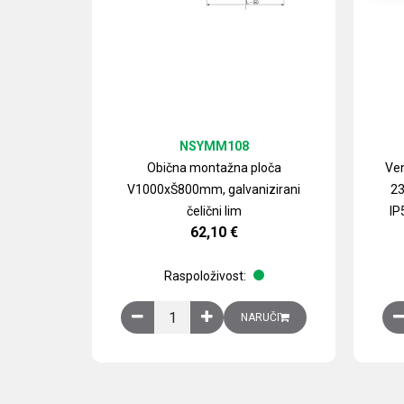
NSYMM108
Obična montažna ploča
Ven
V1000xŠ800mm, galvanizirani
23
čelični lim
IP
62,10
€
Raspoloživost:
Obična montažna ploča V1000xŠ800mm, galvan
NARUČI