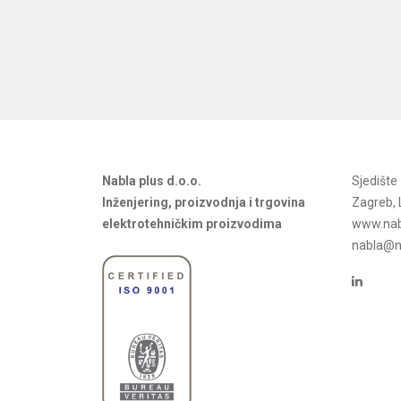
Nabla plus d.o.o.
Sjedišt
Inženjering, proizvodnja i trgovina
Zagreb, 
elektrotehničkim proizvodima
www.nab
nabla@na