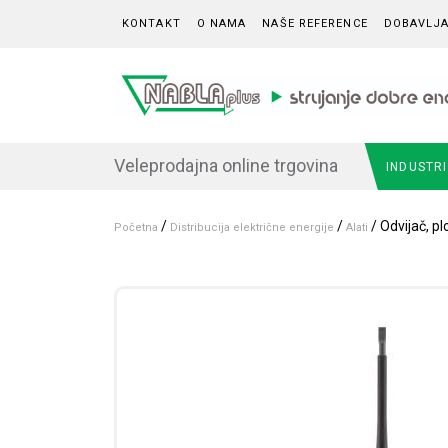
Skip to content
KONTAKT
O NAMA
NAŠE REFERENCE
DOBAVLJA
Veleprodajna online trgovina
INDUSTR
/
/
/ Odvijač, p
Početna
Distribucija električne energije
Alati