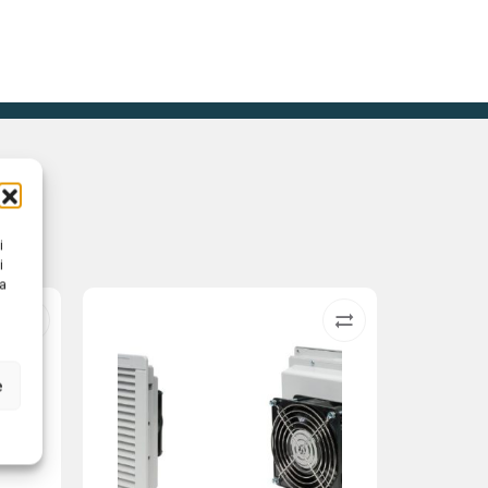
i
i
na
e