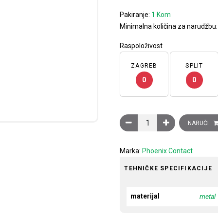
Pakiranje:
1 Kom
Minimalna količina za narudžbu
Raspoloživost
ZAGREB
SPLIT
0
0
Odvijač, plosnati vrh, VDE
NARUČI
Marka:
Phoenix Contact
TEHNIČKE SPECIFIKACIJE
materijal
metal