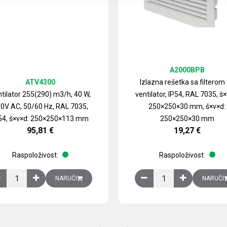
A2000BPB
ATV4300
Izlazna rešetka sa filterom
tilator 255(290) m3/h, 40 W,
ventilator, IP54, RAL 7035, š×
0V AC, 50/60 Hz, RAL 7035,
250×250×30 mm, š×v×d:
54, š×v×d: 250×250×113 mm
250×250×30 mm
95,81
€
19,27
€
Raspoloživost:
Raspoloživost:
izirani čelični lim količina
Ventilator 255(290) m3/h, 40 W, 230V AC, 50/60 Hz, RAL 7035, IP54,
Izlazna rešetka sa fil
NARUČI
NARUČI