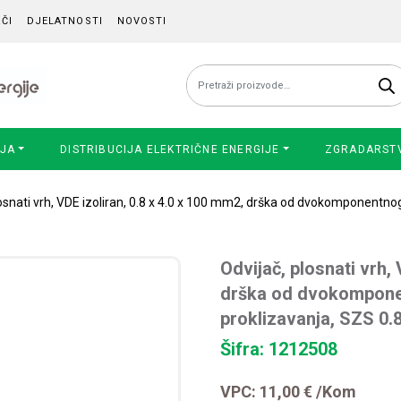
ČI
DJELATNOSTI
NOVOSTI
Pretraži:
IJA
DISTRIBUCIJA ELEKTRIČNE ENERGIJE
ZGRADARST
losnati vrh, VDE izoliran, 0.8 x 4.0 x 100 mm2, drška od dvokomponentnog
Odvijač, plosnati vrh, 
drška od dvokomponen
proklizavanja, SZS 0.
Šifra: 1212508
VPC:
11,00
€
/Kom