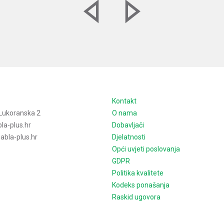
e
Kontakt
Lukoranska 2
O nama
la-plus.hr
Dobavljači
bla-plus.hr
Djelatnosti
Opći uvjeti poslovanja
GDPR
Politika kvalitete
Kodeks ponašanja
Raskid ugovora