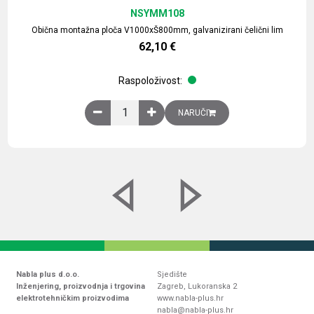
NSYMM108
Obična montažna ploča V1000xŠ800mm, galvanizirani čelični lim
62,10
€
Raspoloživost:
Obična montažna ploča V1000xŠ800mm, galvaniz
NARUČI
Nabla plus d.o.o.
Sjedište
Inženjering, proizvodnja i trgovina
Zagreb, Lukoranska 2
elektrotehničkim proizvodima
www.nabla-plus.hr
nabla@nabla-plus.hr