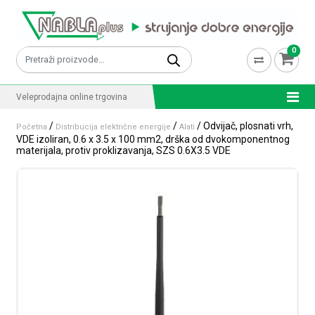
Skip to content
0
Pretraži:
Veleprodajna online trgovina
/
/
/ Odvijač, plosnati vrh,
Početna
Distribucija električne energije
Alati
VDE izoliran, 0.6 x 3.5 x 100 mm2, drška od dvokomponentnog
materijala, protiv proklizavanja, SZS 0.6X3.5 VDE