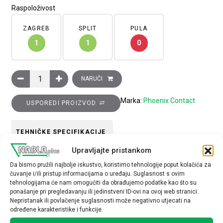
Raspoloživost
ZAGREB
SPLIT
PULA
1
1
0
Odvijač, plosnati vrh, VDE izoliran, 0.6 x 3.5 x 100 mm2, dršk
NARUČI
Marka:
Phoenix Contact
USPOREDI PROIZVOD
TEHNIČKE SPECIFIKACIJE
Upravljajte pristankom
materijal
Da bismo pružili najbolje iskustvo, koristimo tehnologije poput kolačića za
čuvanje i/ili pristup informacijama o uređaju. Suglasnost s ovim
metal
tehnologijama će nam omogućiti da obrađujemo podatke kao što su
ponašanje pri pregledavanju ili jedinstveni ID-ovi na ovoj web stranici.
Nepristanak ili povlačenje suglasnosti može negativno utjecati na
određene karakteristike i funkcije.