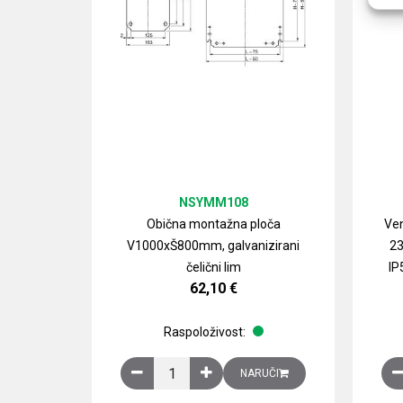
NSYMM108
Obična montažna ploča
Ven
V1000xŠ800mm, galvanizirani
23
čelični lim
IP
62,10
€
Raspoloživost:
Obična montažna ploča V1000xŠ800mm, galvan
NARUČI