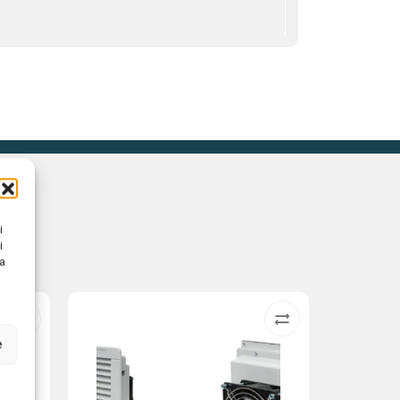
i
i
na
e