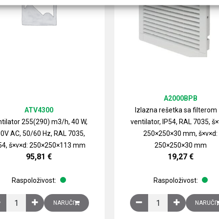
A2000BPB
ATV4300
Izlazna rešetka sa filterom
tilator 255(290) m3/h, 40 W,
ventilator, IP54, RAL 7035, š×
0V AC, 50/60 Hz, RAL 7035,
250×250×30 mm, š×v×d:
54, š×v×d: 250×250×113 mm
250×250×30 mm
95,81
€
19,27
€
Raspoloživost:
Raspoloživost:
izirani čelični lim količina
Ventilator 255(290) m3/h, 40 W, 230V AC, 50/60 Hz, RAL 7035, IP54,
Izlazna rešetka sa fil
NARUČI
NARUČI