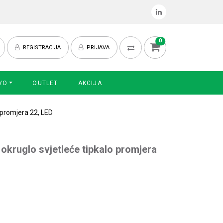
0
REGISTRACIJA
PRIJAVA
VO
OUTLET
AKCIJA
 promjera 22, LED
 okruglo svjetleće tipkalo promjera