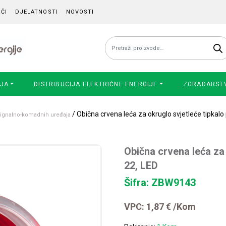
ČI
DJELATNOSTI
NOVOSTI
Pretraži:
IJA
DISTRIBUCIJA ELEKTRIČNE ENERGIJE
ZGRADARST
/ Obična crvena leća za okruglo svjetleće tipkalo
 signalno-komadnih uređaja
Obična crvena leća za
22, LED
Šifra: ZBW9143
VPC:
1,87
€
/Kom