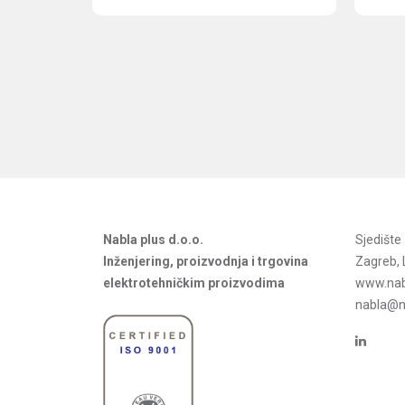
Nabla plus d.o.o.
Sjedišt
Inženjering, proizvodnja i trgovina
Zagreb, 
elektrotehničkim proizvodima
www.nab
nabla@na