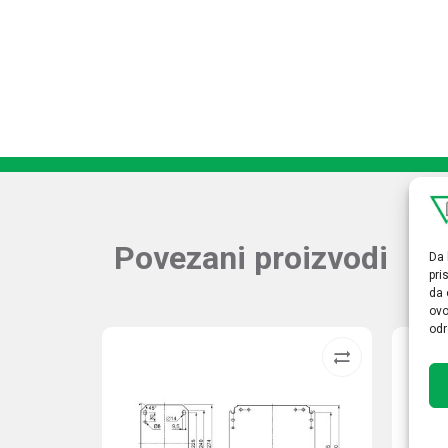
Povezani proizvodi
Da 
pri
da 
ovo
odr