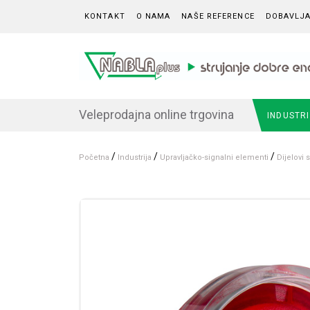
Skip to content
KONTAKT
O NAMA
NAŠE REFERENCE
DOBAVLJA
Veleprodajna online trgovina
INDUSTR
/
/
/
Početna
Industrija
Upravljačko-signalni elementi
Dijelovi