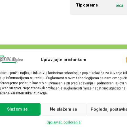
Tip opreme
leća
Upravljajte pristankom
bismo pružili najbolje iskustvo, koristimo tehnologije poput kolačića za čuvanje i/il
stup informacijama o uređaju. Suglasnost s ovim tehnologijama će nam omogućit
obrađujemo podatke kao što su ponašanje pri pregledavanju ili jedinstveni ID-ovi 
j web stranici. Nepristanak ili povlačenje suglasnosti može negativno utjecati na
eđene karakteristike i funkcije.
Slažem se
Ne slažem se
Pogledaj postavk
Opći uvjeti poslovanja