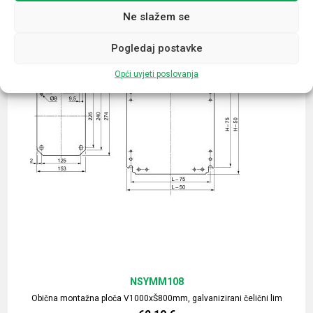
Ne slažem se
Pogledaj postavke
Opći uvjeti poslovanja
NSYMM108
Obična montažna ploča V1000xŠ800mm, galvanizirani čelični lim