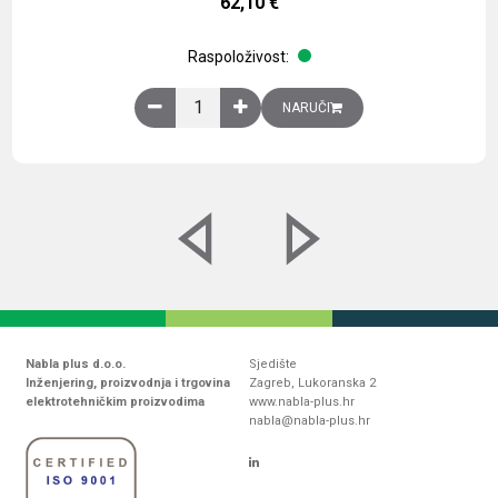
62,10
€
Raspoloživost:
Obična montažna ploča V1000xŠ800mm, galvaniz
NARUČI
Nabla plus d.o.o.
Sjedište
Inženjering, proizvodnja i trgovina
Zagreb, Lukoranska 2
elektrotehničkim proizvodima
www.nabla-plus.hr
nabla@nabla-plus.hr