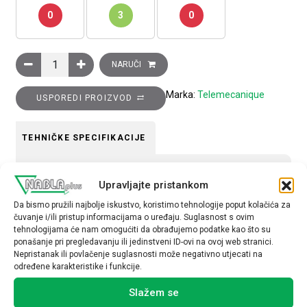
0
3
0
Nosač fotoćelije XUB od nehrđajućeg čelika količina
NARUČI
Marka:
Telemecanique
USPOREDI PROIZVOD
TEHNIČKE SPECIFIKACIJE
Konektor
Upravljajte pristankom
Da
Da bismo pružili najbolje iskustvo, koristimo tehnologije poput kolačića za
čuvanje i/ili pristup informacijama o uređaju. Suglasnost s ovim
tehnologijama će nam omogućiti da obrađujemo podatke kao što su
ponašanje pri pregledavanju ili jedinstveni ID-ovi na ovoj web stranici.
Nepristanak ili povlačenje suglasnosti može negativno utjecati na
određene karakteristike i funkcije.
Povezani proizvodi
Slažem se