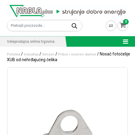
Skip to content
0
Pretraži:
Veleprodajna online trgovina
/
/
/
/ Nosač fotoćelije
Početna
Industrija
Senzori
Pribor i rezervni dijelovi
XUB od nehrđajućeg čelika