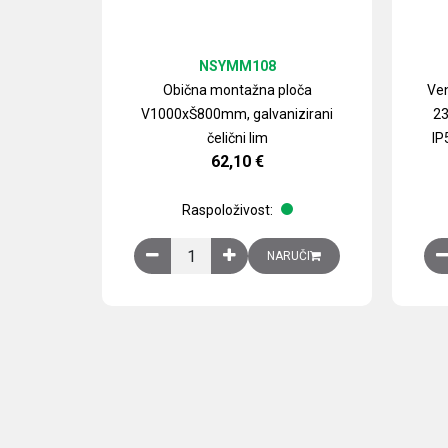
NSYMM108
Obična montažna ploča
Ven
V1000xŠ800mm, galvanizirani
23
čelični lim
IP
62,10
€
Raspoloživost:
Obična montažna ploča V1000xŠ800mm, galvan
NARUČI