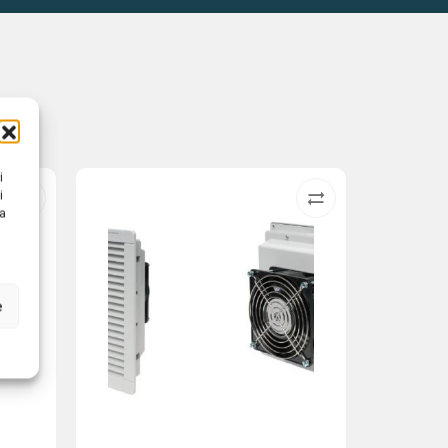
i
i
na
e