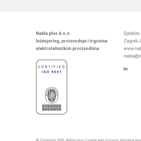
Nabla plus d.o.o.
Sjedišt
Inženjering, proizvodnja i trgovina
Zagreb, 
elektrotehničkim proizvodima
www.nab
nabla@na
© Copyright 2026. Nabla plus |
Izrada web trgovine
Virtualna tvo