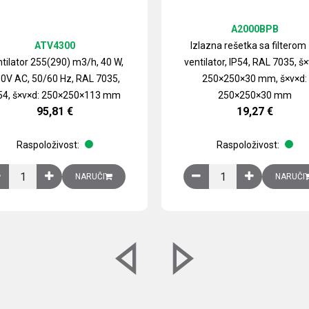
A2000BPB
ATV4300
Izlazna rešetka sa filterom
tilator 255(290) m3/h, 40 W,
ventilator, IP54, RAL 7035, š×
0V AC, 50/60 Hz, RAL 7035,
250×250×30 mm, š×v×d:
54, š×v×d: 250×250×113 mm
250×250×30 mm
95,81
€
19,27
€
Raspoloživost:
Raspoloživost:
izirani čelični lim količina
Ventilator 255(290) m3/h, 40 W, 230V AC, 50/60 Hz, RAL 7035, IP54,
Izlazna rešetka sa fil
NARUČI
NARUČI