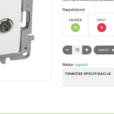
Raspoloživost
ZAGREB
SPLIT
16
0
Niloé TV-R-SAT utičnica, 10
NARUČI
Marka:
Legrand
TEHNIČKE SPECIFIKACIJE