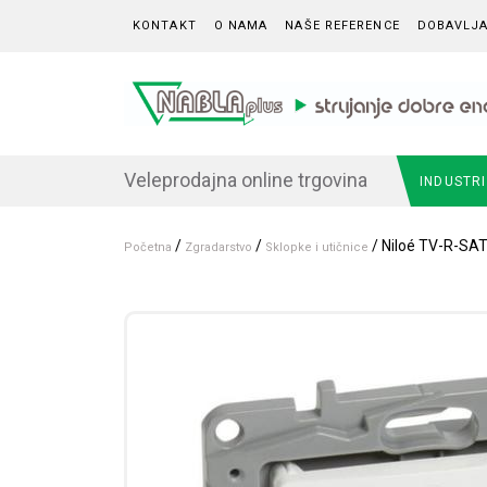
Skip to content
KONTAKT
O NAMA
NAŠE REFERENCE
DOBAVLJA
Veleprodajna online trgovina
INDUSTR
/
/
/ Niloé TV-R-SAT 
Početna
Zgradarstvo
Sklopke i utičnice