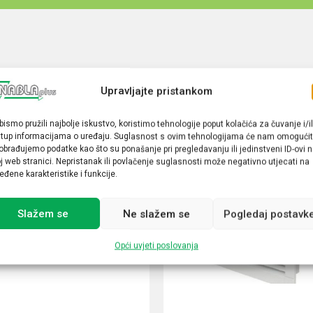
Upravljajte pristankom
bismo pružili najbolje iskustvo, koristimo tehnologije poput kolačića za čuvanje i/il
stup informacijama o uređaju. Suglasnost s ovim tehnologijama će nam omogućit
obrađujemo podatke kao što su ponašanje pri pregledavanju ili jedinstveni ID-ovi 
j web stranici. Nepristanak ili povlačenje suglasnosti može negativno utjecati na
eđene karakteristike i funkcije.
Slažem se
Ne slažem se
Pogledaj postavk
Opći uvjeti poslovanja