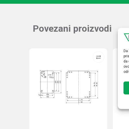
Povezani proizvodi
Da 
pri
da 
ovo
odr