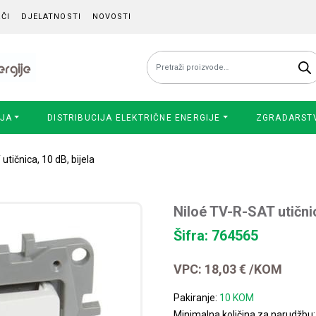
ČI
DJELATNOSTI
NOVOSTI
Pretraži:
IJA
DISTRIBUCIJA ELEKTRIČNE ENERGIJE
ZGRADARST
utičnica, 10 dB, bijela
Niloé TV-R-SAT utičnic
Šifra: 764565
VPC:
18,03
€
/KOM
Pakiranje:
10 KOM
Minimalna količina za narudžbu