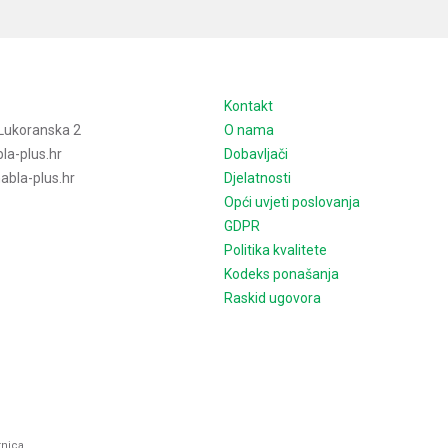
e
Kontakt
Lukoranska 2
O nama
la-plus.hr
Dobavljači
bla-plus.hr
Djelatnosti
Opći uvjeti poslovanja
GDPR
Politika kvalitete
Kodeks ponašanja
Raskid ugovora
rnica