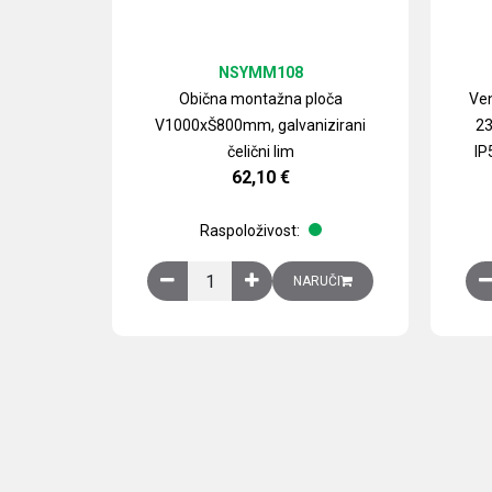
NSYMM108
Obična montažna ploča
Ven
V1000xŠ800mm, galvanizirani
23
čelični lim
IP
62,10
€
Raspoloživost:
Obična montažna ploča V1000xŠ800mm, galvan
NARUČI