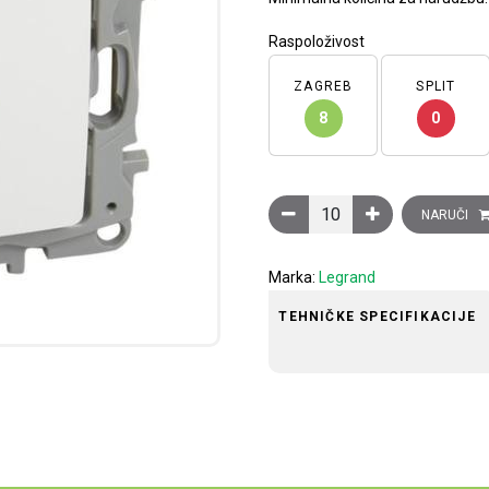
Raspoloživost
ZAGREB
SPLIT
8
0
Niloé TV muška utičnica, 10
NARUČI
Marka:
Legrand
TEHNIČKE SPECIFIKACIJE