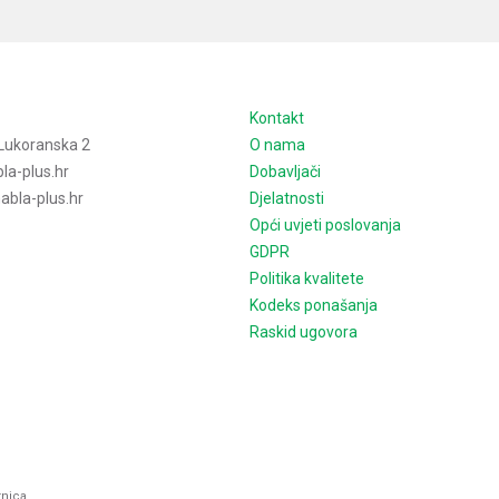
e
Kontakt
Lukoranska 2
O nama
la-plus.hr
Dobavljači
bla-plus.hr
Djelatnosti
Opći uvjeti poslovanja
GDPR
Politika kvalitete
Kodeks ponašanja
Raskid ugovora
rnica