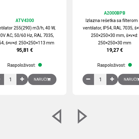
A2000BPB
ATV4300
Izlazna rešetka sa filterom
tilator 255(290) m3/h, 40 W,
ventilator, IP54, RAL 7035, š×
0V AC, 50/60 Hz, RAL 7035,
250×250×30 mm, š×v×d:
54, š×v×d: 250×250×113 mm
250×250×30 mm
95,81
€
19,27
€
Raspoloživost:
Raspoloživost:
izirani čelični lim količina
Ventilator 255(290) m3/h, 40 W, 230V AC, 50/60 Hz, RAL 7035, IP54,
Izlazna rešetka sa fil
NARUČI
NARUČI