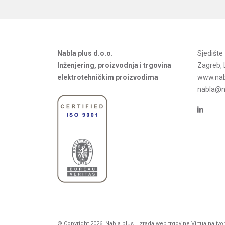
Nabla plus d.o.o.
Sjedišt
Inženjering, proizvodnja i trgovina
Zagreb, 
elektrotehničkim proizvodima
www.nab
nabla@na
© Copyright 2026. Nabla plus |
Izrada web trgovine
Virtualna tvo