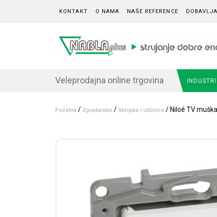
Skip to content
KONTAKT
O NAMA
NAŠE REFERENCE
DOBAVLJA
Veleprodajna online trgovina
INDUSTR
/
/
/ Niloé TV muška 
Početna
Zgradarstvo
Sklopke i utičnice