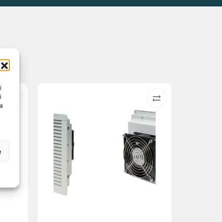
i
i
na
e