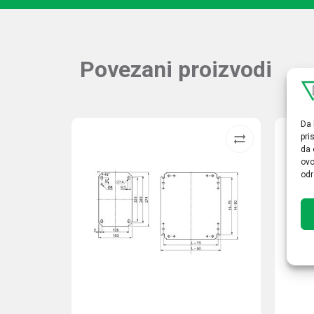
Povezani proizvodi
Da 
pri
da 
ovo
odr