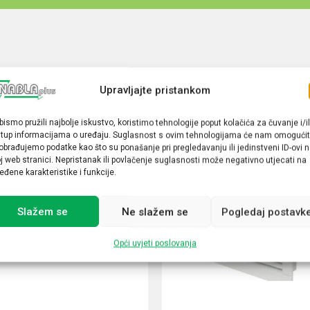
Upravljajte pristankom
bismo pružili najbolje iskustvo, koristimo tehnologije poput kolačića za čuvanje i/il
stup informacijama o uređaju. Suglasnost s ovim tehnologijama će nam omogućit
obrađujemo podatke kao što su ponašanje pri pregledavanju ili jedinstveni ID-ovi 
j web stranici. Nepristanak ili povlačenje suglasnosti može negativno utjecati na
eđene karakteristike i funkcije.
Slažem se
Ne slažem se
Pogledaj postavk
Opći uvjeti poslovanja