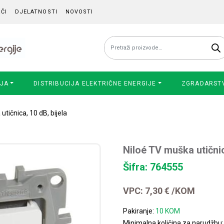
ČI
DJELATNOSTI
NOVOSTI
Pretraži:
IJA
DISTRIBUCIJA ELEKTRIČNE ENERGIJE
ZGRADARST
utičnica, 10 dB, bijela
Niloé TV muška utičnic
Šifra: 764555
VPC:
7,30
€
/KOM
Pakiranje:
10 KOM
Minimalna količina za narudžbu