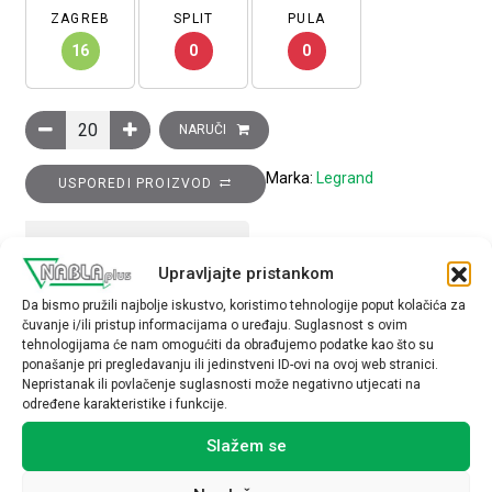
ZAGREB
SPLIT
PULA
16
0
0
Niloé izlaz za kabel, za višesmjerne instalacije, IP20, bijeli koli
NARUČI
Marka:
Legrand
USPOREDI PROIZVOD
TEHNIČKE SPECIFIKACIJE
Upravljajte pristankom
Da bismo pružili najbolje iskustvo, koristimo tehnologije poput kolačića za
čuvanje i/ili pristup informacijama o uređaju. Suglasnost s ovim
tehnologijama će nam omogućiti da obrađujemo podatke kao što su
ponašanje pri pregledavanju ili jedinstveni ID-ovi na ovoj web stranici.
Nepristanak ili povlačenje suglasnosti može negativno utjecati na
određene karakteristike i funkcije.
Povezani proizvodi
Slažem se