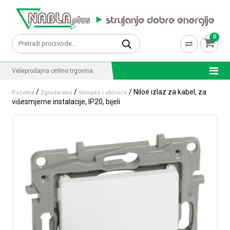
Skip to content
0
Pretraži:
Veleprodajna online trgovina
/
/
/ Niloé izlaz za kabel, za
Početna
Zgradarstvo
Sklopke i utičnice
višesmjerne instalacije, IP20, bijeli