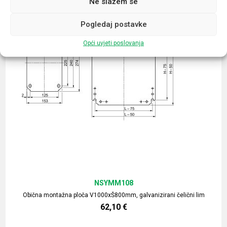
Ne slažem se
Pogledaj postavke
Opći uvjeti poslovanja
NSYMM108
Obična montažna ploča V1000xŠ800mm, galvanizirani čelični lim
62,10
€