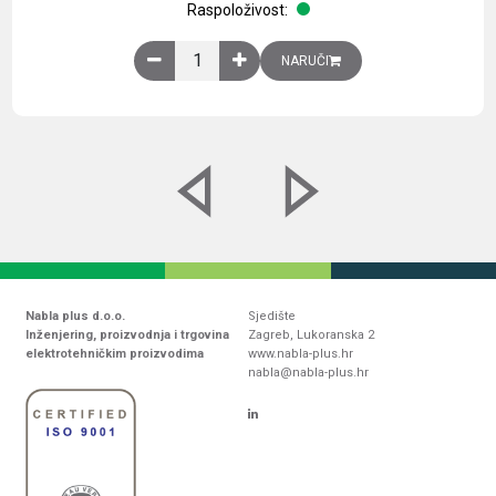
Raspoloživost:
Obična montažna ploča V1000xŠ800mm, galvaniz
NARUČI
Nabla plus d.o.o.
Sjedište
Inženjering, proizvodnja i trgovina
Zagreb, Lukoranska 2
elektrotehničkim proizvodima
www.nabla-plus.hr
nabla@nabla-plus.hr