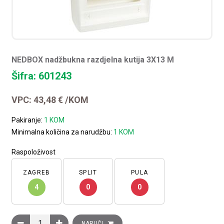
NEDBOX nadžbukna razdjelna kutija 3X13 M
Šifra: 601243
VPC:
43,48
€
/KOM
Pakiranje:
1 KOM
Minimalna količina za narudžbu:
1 KOM
Raspoloživost
ZAGREB
SPLIT
PULA
4
0
0
NEDBOX nadžbukna razdjelna kutija 3X13 M količina
NARUČI