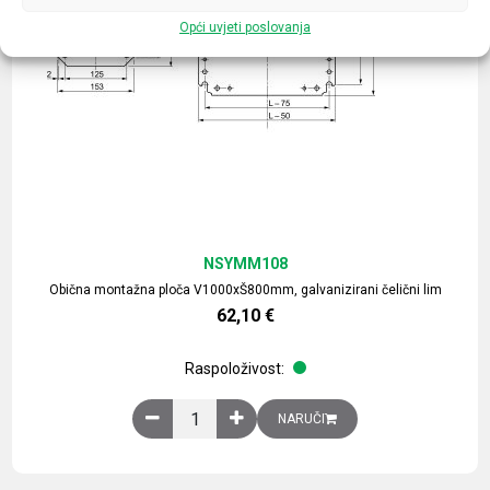
Opći uvjeti poslovanja
NSYMM108
Obična montažna ploča V1000xŠ800mm, galvanizirani čelični lim
62,10
€
Raspoloživost:
Obična montažna ploča V1000xŠ800mm, galvaniz
NARUČI