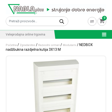
Skip to content
0
Pretraži:
Veleprodajna online trgovina
/
/
/
/ NEDBOX
Početna
Zgradarstvo
Razvodni ormari
Modularni
nadžbukna razdjelna kutija 3X13 M