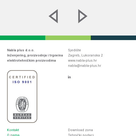
Nabla plus d.o.o.
Sjedište
Inženjering, proizvodnja i trgovina
Zagreb, Lukoranska 2
elektrotehničkim proizvodima
www.nabla-plus.hr
nabla@nabla-plus.hr
Kontakt
Download zona
O nama
Tehnički podaci