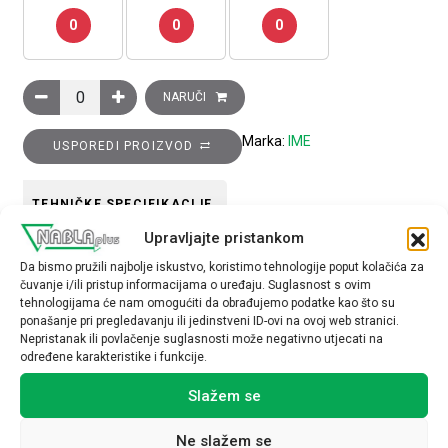
0
0
0
Multifunzione 4D Fast connection125A MBus količina
NARUČI
Marka:
IME
USPOREDI PROIZVOD
TEHNIČKE SPECIFIKACIJE
Upravljajte pristankom
Da bismo pružili najbolje iskustvo, koristimo tehnologije poput kolačića za
čuvanje i/ili pristup informacijama o uređaju. Suglasnost s ovim
tehnologijama će nam omogućiti da obrađujemo podatke kao što su
ponašanje pri pregledavanju ili jedinstveni ID-ovi na ovoj web stranici.
Nepristanak ili povlačenje suglasnosti može negativno utjecati na
Povezani proizvodi
određene karakteristike i funkcije.
Slažem se
Ne slažem se