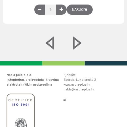
Obična montažna ploča V1000xŠ800mm, galvaniz
NARUČI
Nabla plus d.o.o.
Sjedište
Inženjering, proizvodnja i trgovina
Zagreb, Lukoranska 2
elektrotehničkim proizvodima
www.nabla-plus.hr
nabla@nabla-plus.hr