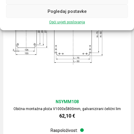
Pogledaj postavke
Opći uvjeti poslovanja
NSYMM108
Obična montažna ploča V1000xŠ800mm, galvanizirani čelični lim
62,10
€
Raspoloživost: