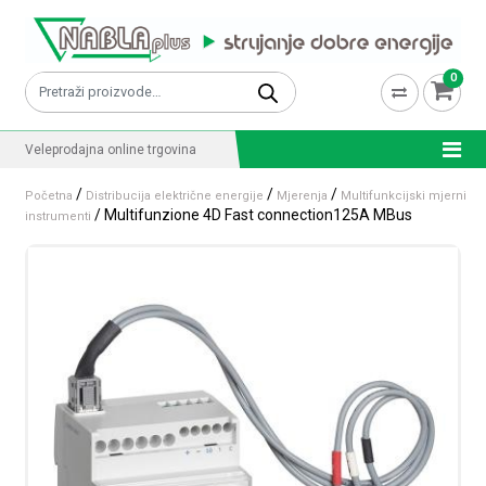
Skip to content
0
Pretraži:
Veleprodajna online trgovina
/
/
/
Početna
Distribucija električne energije
Mjerenja
Multifunkcijski mjerni
/ Multifunzione 4D Fast connection125A MBus
instrumenti