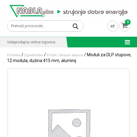
Skip to content
0
Pretraži:
Veleprodajna online trgovina
/
/
/ Moduli za DLP stupove,
Početna
Zgradarstvo
Podni i stropni stupovi
12 modula, dužina 415 mm, aluminij