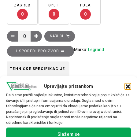
ZAGREB
SPLIT
PULA
0
0
0
Moduli za DLP stupove, 12 modula, dužina 415 mm, aluminij ko
NARUČI
Marka:
Legrand
USPOREDI PROIZVOD
TEHNIČKE SPECIFIKACIJE
Boja
Upravljajte pristankom
aluminij
Da bismo pružili najbolje iskustvo, koristimo tehnologije poput kolačića za
čuvanje i/ili pristup informacijama o uređaju. Suglasnost s ovim
tehnologijama će nam omogućiti da obrađujemo podatke kao što su
ponašanje pri pregledavanju ili jedinstveni ID-ovi na ovoj web stranici.
Nepristanak ili povlačenje suglasnosti može negativno utjecati na
određene karakteristike i funkcije.
Povezani proizvodi
Slažem se