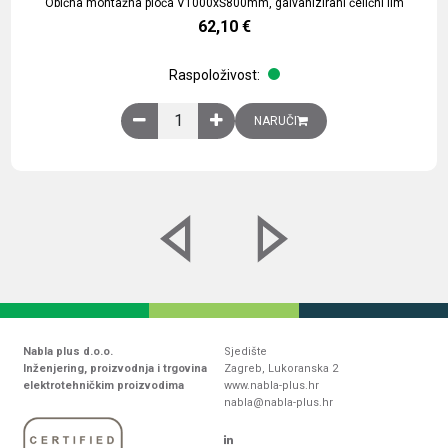
Obična montažna ploča V1000xŠ800mm, galvanizirani čelični lim
62,10
€
Raspoloživost:
Obična montažna ploča V1000xŠ800mm, galvaniz
NARUČI
Nabla plus d.o.o.
Sjedište
Inženjering, proizvodnja i trgovina
Zagreb, Lukoranska 2
elektrotehničkim proizvodima
www.nabla-plus.hr
nabla@nabla-plus.hr