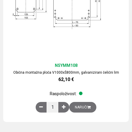
NSYMM108
Obična montažna ploča V1000xŠ800mm, galvanizirani čelični lim
62,10
€
Raspoloživost:
Obična montažna ploča V1000xŠ800mm, galvaniz
NARUČI