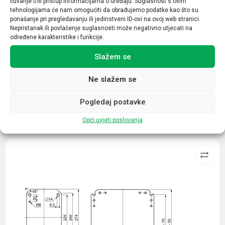
čuvanje i/ili pristup informacijama o uređaju. Suglasnost s ovim
Prekidna moć
tehnologijama će nam omogućiti da obrađujemo podatke kao što su
6kA
ponašanje pri pregledavanju ili jedinstveni ID-ovi na ovoj web stranici.
Nepristanak ili povlačenje suglasnosti može negativno utjecati na
Tip opreme / uređaja
određene karakteristike i funkcije.
Minijaturni automatski prekidač
Slažem se
Ne slažem se
Pogledaj postavke
Povezani proizvodi
Opći uvjeti poslovanja