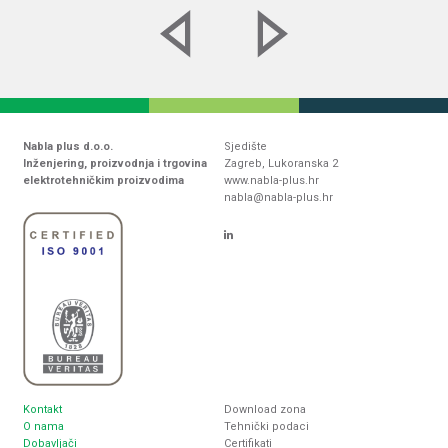
Nabla plus d.o.o.
Sjedište
Inženjering, proizvodnja i trgovina
Zagreb, Lukoranska 2
elektrotehničkim proizvodima
www.nabla-plus.hr
nabla@nabla-plus.hr
Kontakt
Download zona
O nama
Tehnički podaci
Dobavljači
Certifikati