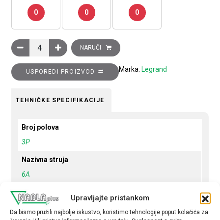
0
0
0
Minijaturni automatski prekidač 6kA,3P, 6A ,C krivulja količina
NARUČI
Marka:
Legrand
USPOREDI PROIZVOD
TEHNIČKE SPECIFIKACIJE
Broj polova
3P
Nazivna struja
6A
Krivulja
Upravljajte pristankom
C
Da bismo pružili najbolje iskustvo, koristimo tehnologije poput kolačića za