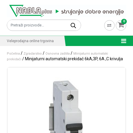
Skip to content
0
Pretraži:
Veleprodajna online trgovina
/
/
/
Početna
Zgradarstvo
Osnovna zaštita
Minijaturni automatski
/ Minijaturni automatski prekidač 6kA,3P, 6A ,C krivulja
prekidači