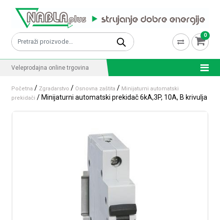
Skip to content
0
Pretraži:
Veleprodajna online trgovina
/
/
/
Početna
Zgradarstvo
Osnovna zaštita
Minijaturni automatski
/ Minijaturni automatski prekidač 6kA,3P, 10A, B krivulja
prekidači