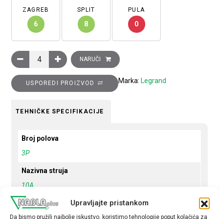
ZAGREB
SPLIT
PULA
6
8
0
Minijaturni automatski prekidač 6kA,3P, 10A, B krivulja količina
NARUČI
Marka:
Legrand
USPOREDI PROIZVOD
TEHNIČKE SPECIFIKACIJE
Broj polova
3P
Nazivna struja
10A
Upravljajte pristankom
Krivulja
B
Da bismo pružili najbolje iskustvo, koristimo tehnologije poput kolačića za