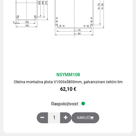
NSYMM108
Obična montažna ploča V1000xŠ800mm, galvanizirani čelični lim
62,10
€
Raspoloživost:
Obična montažna ploča V1000xŠ800mm, galvaniz
NARUČI