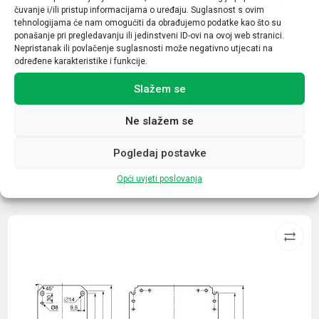
čuvanje i/ili pristup informacijama o uređaju. Suglasnost s ovim
Prekidna moć
tehnologijama će nam omogućiti da obrađujemo podatke kao što su
ponašanje pri pregledavanju ili jedinstveni ID-ovi na ovoj web stranici.
6kA
Nepristanak ili povlačenje suglasnosti može negativno utjecati na
određene karakteristike i funkcije.
Tip opreme / uređaja
Slažem se
Minijaturni automatski prekidač
Ne slažem se
Pogledaj postavke
Opći uvjeti poslovanja
Povezani proizvodi