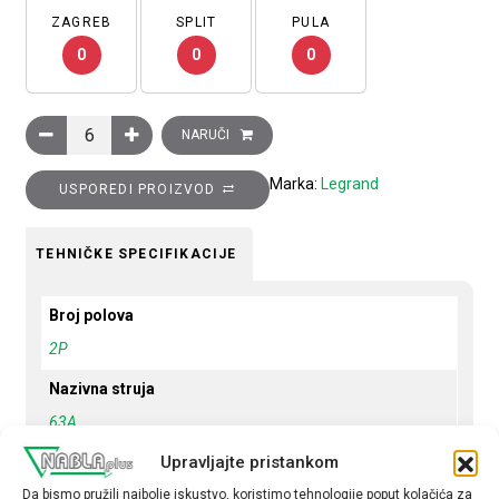
ZAGREB
SPLIT
PULA
0
0
0
Minijaturni automatski prekidač 6kA,2P, 63A, B krivulja količina
NARUČI
Marka:
Legrand
USPOREDI PROIZVOD
TEHNIČKE SPECIFIKACIJE
Broj polova
2P
Nazivna struja
63A
Upravljajte pristankom
Krivulja
B
Da bismo pružili najbolje iskustvo, koristimo tehnologije poput kolačića za