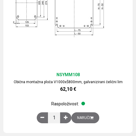
NSYMM108
Obična montažna ploča V1000xŠ800mm, galvanizirani čelični lim
62,10
€
Raspoloživost:
Obična montažna ploča V1000xŠ800mm, galvaniz
NARUČI