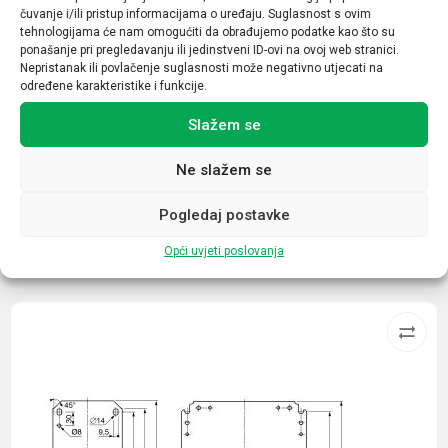
čuvanje i/ili pristup informacijama o uređaju. Suglasnost s ovim
Prekidna moć
tehnologijama će nam omogućiti da obrađujemo podatke kao što su
ponašanje pri pregledavanju ili jedinstveni ID-ovi na ovoj web stranici.
6kA
Nepristanak ili povlačenje suglasnosti može negativno utjecati na
određene karakteristike i funkcije.
Tip opreme / uređaja
Slažem se
Minijaturni automatski prekidač
Ne slažem se
Pogledaj postavke
Opći uvjeti poslovanja
Povezani proizvodi