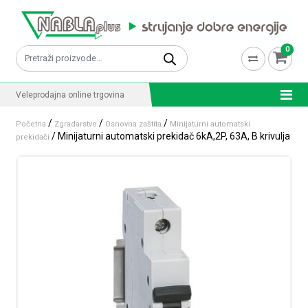
Skip to content
0
Pretraži:
Veleprodajna online trgovina
/
/
/
Početna
Zgradarstvo
Osnovna zaštita
Minijaturni automatski
/ Minijaturni automatski prekidač 6kA,2P, 63A, B krivulja
prekidači