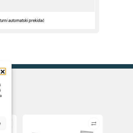
turni automatski prekidač
i
i
na
e