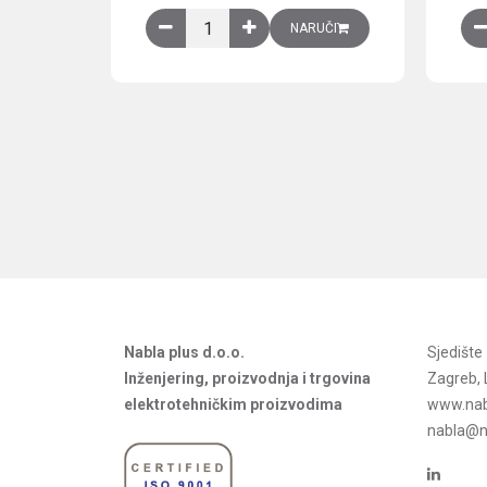
Obična montažna ploča V1000xŠ800mm, galvan
NARUČI
Nabla plus d.o.o.
Sjedišt
Inženjering, proizvodnja i trgovina
Zagreb, 
elektrotehničkim proizvodima
www.nab
nabla@na