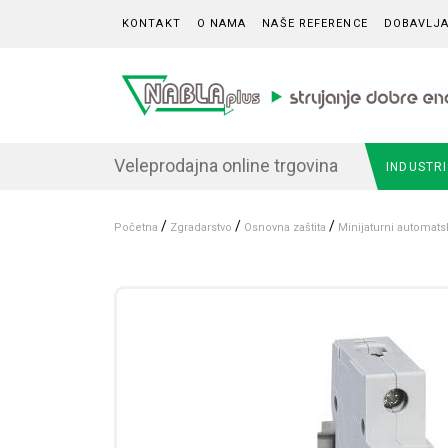
Skip to content
KONTAKT
O NAMA
NAŠE REFERENCE
DOBAVLJA
Veleprodajna online trgovina
INDUSTR
/
/
/
Početna
Zgradarstvo
Osnovna zaštita
Minijaturni automats