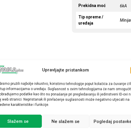
Prekidna moć
6kA
Tip opreme /
Minija
uređaja
Upravljajte pristankom
bismo pružili najbolje iskustvo, koristimo tehnologije poput kolačića za čuvanje i/il
stup informacijama o uređaju. Suglasnost s ovim tehnologijama će nam omogućit
obrađujemo podatke kao što su ponašanje pri pregledavanju ili jedinstveni ID-ovi 
j web stranici. Nepristanak ili povlačenje suglasnosti može negativno utjecati na
eđene karakteristike i funkcije.
Slažem se
Ne slažem se
Pogledaj postavk