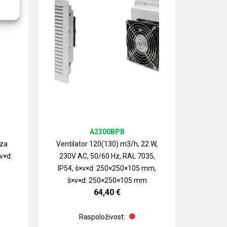
A2300BPB
 za
Ventilator 120(130) m3/h, 22 W,
v×d:
230V AC, 50/60 Hz, RAL 7035,
Izlazn
IP54, š×v×d: 250×250×105 mm,
ventilat
š×v×d: 250×250×105 mm
64,40
€
Raspoloživost: