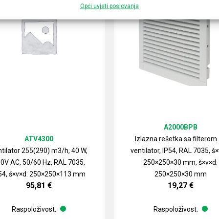
Opći uvjeti poslovanja
A2000BPB
ATV4300
Izlazna rešetka sa filterom
tilator 255(290) m3/h, 40 W,
ventilator, IP54, RAL 7035, š×
0V AC, 50/60 Hz, RAL 7035,
250×250×30 mm, š×v×d:
54, š×v×d: 250×250×113 mm
250×250×30 mm
95,81
€
19,27
€
Raspoloživost:
Raspoloživost: