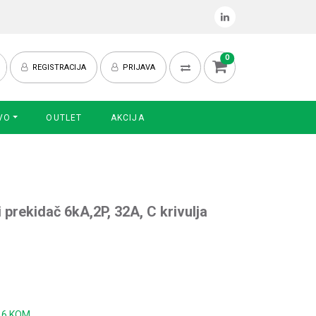
0
REGISTRACIJA
PRIJAVA
VO
OUTLET
AKCIJA
 prekidač 6kA,2P, 32A, C krivulja
:
6 KOM