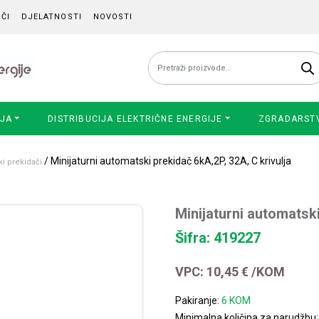
ČI
DJELATNOSTI
NOVOSTI
Pretraži:
IJA
DISTRIBUCIJA ELEKTRIČNE ENERGIJE
ZGRADARST
/ Minijaturni automatski prekidač 6kA,2P, 32A, C krivulja
ki prekidači
Minijaturni automatski
Šifra: 419227
VPC:
10,45
€
/KOM
Pakiranje:
6 KOM
Minimalna količina za narudžbu