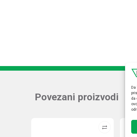
Da 
pri
Povezani proizvodi
da 
ovo
odr