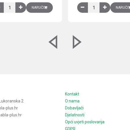
izirani čelični lim količina
Ventilator 255(290) m3/h, 40 W, 230V AC, 50/60 Hz, RAL 7035, IP54,
Izlazna rešetka sa fil
NARUČI
NARUČI
e
Kontakt
Lukoranska 2
O nama
la-plus.hr
Dobavljači
bla-plus.hr
Djelatnosti
Opći uvjeti poslovanja
GDPR