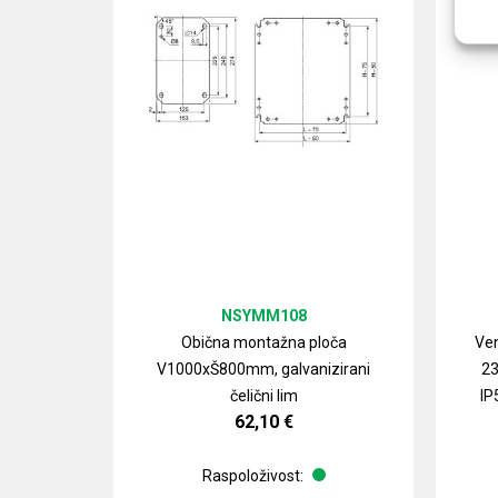
NSYMM108
Obična montažna ploča
Ven
V1000xŠ800mm, galvanizirani
23
čelični lim
IP
62,10
€
Raspoloživost: