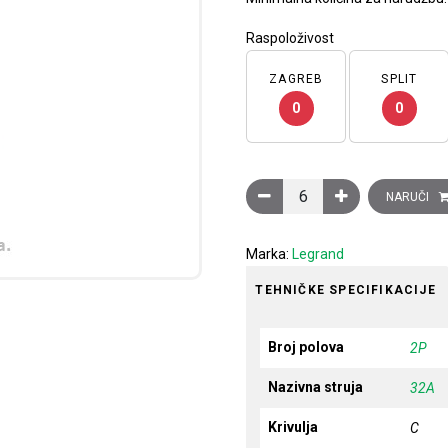
Raspoloživost
ZAGREB
SPLIT
0
0
Minijaturni automatski prek
NARUČI
Marka:
Legrand
TEHNIČKE SPECIFIKACIJE
Broj polova
2P
Nazivna struja
32A
Krivulja
C