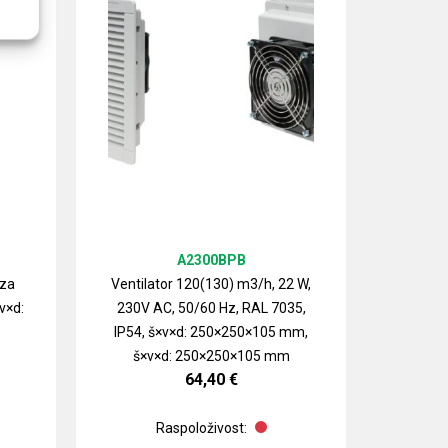
A2300BPB
 za
Ventilator 120(130) m3/h, 22 W,
v×d:
230V AC, 50/60 Hz, RAL 7035,
Izlazn
IP54, š×v×d: 250×250×105 mm,
ventilat
š×v×d: 250×250×105 mm
64,40
€
Raspoloživost: