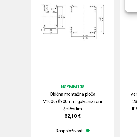
NSYMM108
Obična montažna ploča
Ven
V1000xŠ800mm, galvanizirani
23
čelični lim
IP
62,10
€
Raspoloživost: