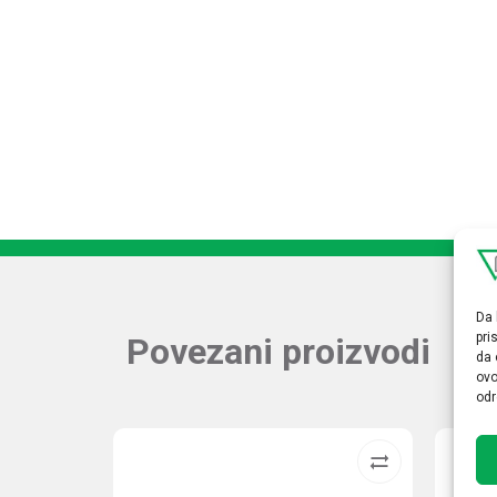
Da 
pri
Povezani proizvodi
da 
ovo
odr