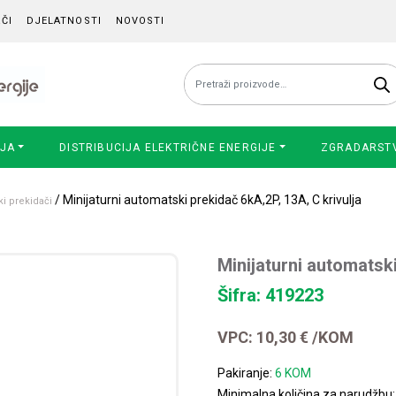
ČI
DJELATNOSTI
NOVOSTI
Pretraži:
IJA
DISTRIBUCIJA ELEKTRIČNE ENERGIJE
ZGRADARST
/ Minijaturni automatski prekidač 6kA,2P, 13A, C krivulja
ki prekidači
Minijaturni automatski
Šifra: 419223
VPC:
10,30
€
/KOM
Pakiranje:
6 KOM
Minimalna količina za narudžbu