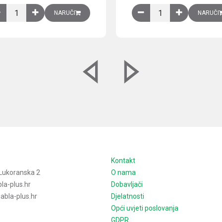
izirani čelični lim količina
Ventilator 255(290) m3/h, 40 W, 230V AC, 50/60 Hz, RAL 7035, IP54,
Izlazna rešetka sa fil
NARUČI
NARUČI
e
Kontakt
Lukoranska 2
O nama
la-plus.hr
Dobavljači
bla-plus.hr
Djelatnosti
Opći uvjeti poslovanja
GDPR