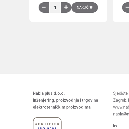
Obična montažna ploča V1000xŠ800mm, galvan
NARUČI
Nabla plus d.o.o.
Sjedišt
Inženjering, proizvodnja i trgovina
Zagreb, 
elektrotehničkim proizvodima
www.nab
nabla@na