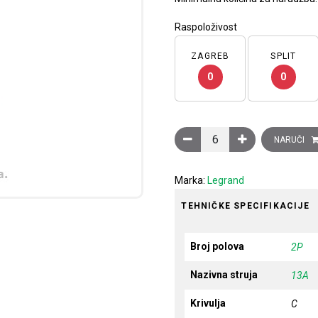
Raspoloživost
ZAGREB
SPLIT
0
0
Minijaturni automatski prek
NARUČI
Marka:
Legrand
TEHNIČKE SPECIFIKACIJE
Broj polova
2P
Nazivna struja
13A
Krivulja
C