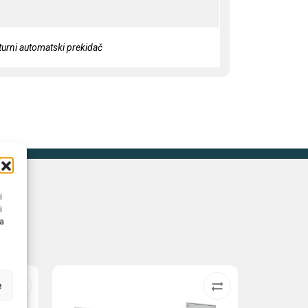
turni automatski prekidač
i
i
na
e