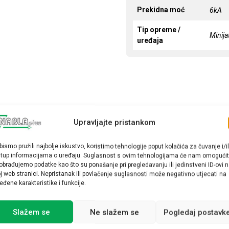
Prekidna moć
6kA
Tip opreme /
Minija
uređaja
Upravljajte pristankom
bismo pružili najbolje iskustvo, koristimo tehnologije poput kolačića za čuvanje i/il
stup informacijama o uređaju. Suglasnost s ovim tehnologijama će nam omogućit
obrađujemo podatke kao što su ponašanje pri pregledavanju ili jedinstveni ID-ovi 
j web stranici. Nepristanak ili povlačenje suglasnosti može negativno utjecati na
eđene karakteristike i funkcije.
Slažem se
Ne slažem se
Pogledaj postavk