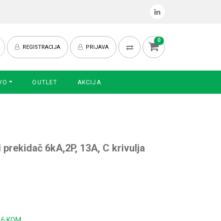
0
REGISTRACIJA
PRIJAVA
VO
OUTLET
AKCIJA
 prekidač 6kA,2P, 13A, C krivulja
:
6 KOM