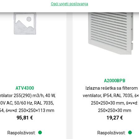
Opći uvjeti poslovanja
A2000BPB
ATV4300
Izlazna rešetka sa filterom
tilator 255(290) m3/h, 40 W,
ventilator, IP54, RAL 7035, š×
0V AC, 50/60 Hz, RAL 7035,
250×250×30 mm, š×v×d:
54, š×v×d: 250×250×113 mm
250×250×30 mm
95,81
€
19,27
€
Raspoloživost:
Raspoloživost: