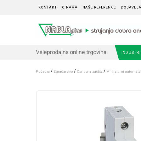
Skip to content
KONTAKT
O NAMA
NAŠE REFERENCE
DOBAVLJA
Veleprodajna online trgovina
INDUSTR
/
/
/
Početna
Zgradarstvo
Osnovna zaštita
Minijaturni automats