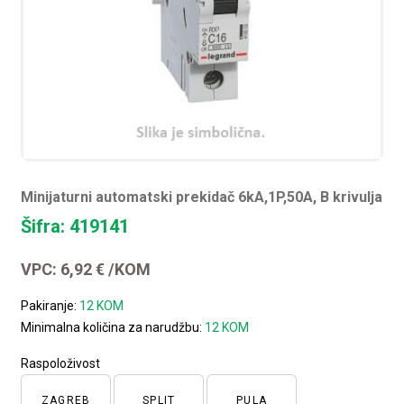
Minijaturni automatski prekidač 6kA,1P,50A, B krivulja
Šifra: 419141
VPC:
6,92
€
/KOM
Pakiranje:
12 KOM
Minimalna količina za narudžbu:
12 KOM
Raspoloživost
ZAGREB
SPLIT
PULA