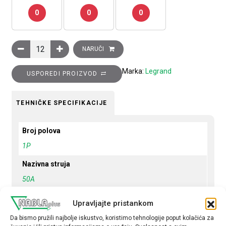
0
0
0
Minijaturni automatski prekidač 6kA,1P,50A, B krivulja količina
NARUČI
Marka:
Legrand
USPOREDI PROIZVOD
TEHNIČKE SPECIFIKACIJE
Broj polova
1P
Nazivna struja
50A
Krivulja
Upravljajte pristankom
B
Da bismo pružili najbolje iskustvo, koristimo tehnologije poput kolačića za