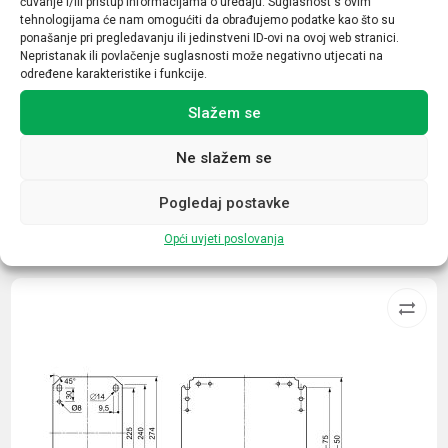
čuvanje i/ili pristup informacijama o uređaju. Suglasnost s ovim
Prekidna moć
tehnologijama će nam omogućiti da obrađujemo podatke kao što su
6kA
ponašanje pri pregledavanju ili jedinstveni ID-ovi na ovoj web stranici.
Nepristanak ili povlačenje suglasnosti može negativno utjecati na
Tip opreme / uređaja
određene karakteristike i funkcije.
Minijaturni automatski prekidač
Slažem se
Ne slažem se
Pogledaj postavke
Povezani proizvodi
Opći uvjeti poslovanja