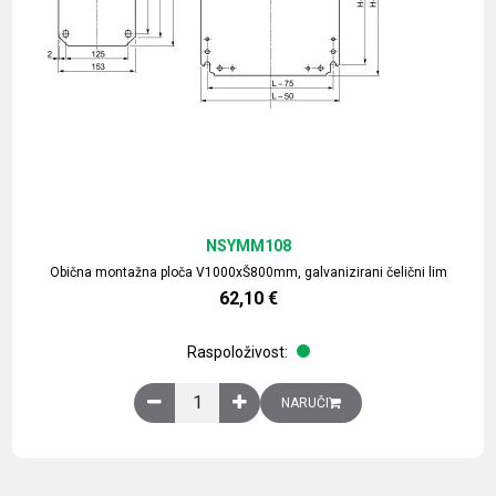
NSYMM108
Obična montažna ploča V1000xŠ800mm, galvanizirani čelični lim
62,10
€
Raspoloživost:
Obična montažna ploča V1000xŠ800mm, galvaniz
NARUČI