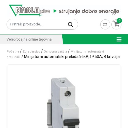
Skip to content
0
Pretraži:
Veleprodajna online trgovina
/
/
/
Početna
Zgradarstvo
Osnovna zaštita
Minijaturni automatski
/ Minijaturni automatski prekidač 6kA,1P,50A, B krivulja
prekidači