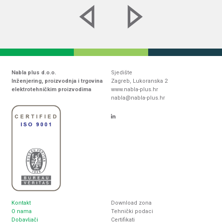
Nabla plus d.o.o.
Sjedište
Inženjering, proizvodnja i trgovina
Zagreb, Lukoranska 2
elektrotehničkim proizvodima
www.nabla-plus.hr
nabla@nabla-plus.hr
Kontakt
Download zona
O nama
Tehnički podaci
Dobavljači
Certifikati