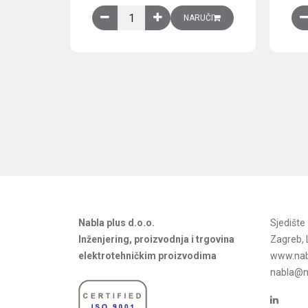
Obična montažna ploča V1000xŠ800mm, galvan
NARUČI
Nabla plus d.o.o.
Sjedišt
Inženjering, proizvodnja i trgovina
Zagreb, 
elektrotehničkim proizvodima
www.nab
nabla@na