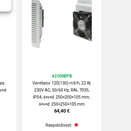
A2300BPB
 za
Ventilator 120(130) m3/h, 22 W,
v×d:
230V AC, 50/60 Hz, RAL 7035,
Izlazn
IP54, š×v×d: 250×250×105 mm,
ventilat
š×v×d: 250×250×105 mm
64,40
€
Raspoloživost: