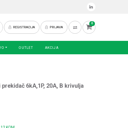
0
REGISTRACIJA
PRIJAVA
VO
OUTLET
AKCIJA
 prekidač 6kA,1P, 20A, B krivulja
:
12 KOM