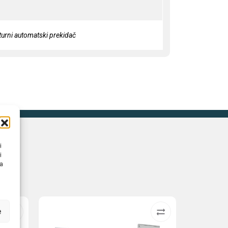
turni automatski prekidač
i
i
na
e