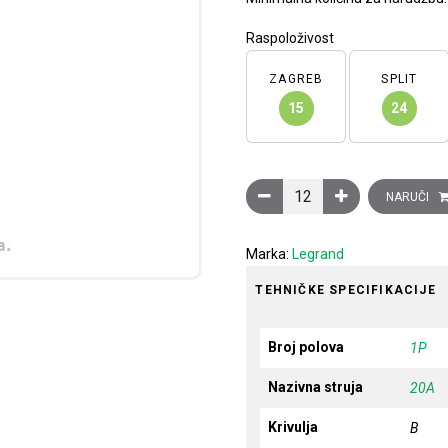
Raspoloživost
ZAGREB
SPLIT
15
24
Minijaturni automatski prek
NARUČI
Marka:
Legrand
TEHNIČKE SPECIFIKACIJE
Broj polova
1P
Nazivna struja
20A
Krivulja
B