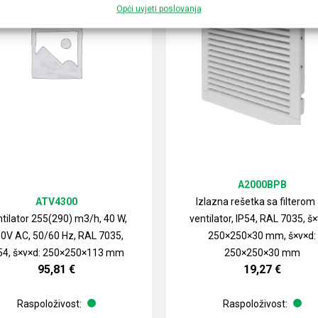
Opći uvjeti poslovanja
A2000BPB
ATV4300
Izlazna rešetka sa filterom
tilator 255(290) m3/h, 40 W,
ventilator, IP54, RAL 7035, š×
0V AC, 50/60 Hz, RAL 7035,
250×250×30 mm, š×v×d:
54, š×v×d: 250×250×113 mm
250×250×30 mm
95,81
€
19,27
€
Raspoloživost:
Raspoloživost: