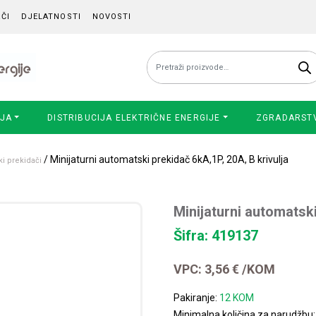
ČI
DJELATNOSTI
NOVOSTI
Pretraži:
IJA
DISTRIBUCIJA ELEKTRIČNE ENERGIJE
ZGRADARST
/ Minijaturni automatski prekidač 6kA,1P, 20A, B krivulja
ki prekidači
Minijaturni automatski
Šifra: 419137
VPC:
3,56
€
/KOM
Pakiranje:
12 KOM
Minimalna količina za narudžbu