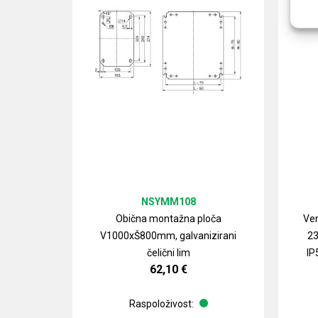
NSYMM108
Obična montažna ploča
Ven
V1000xŠ800mm, galvanizirani
23
čelični lim
IP
62,10
€
Raspoloživost: