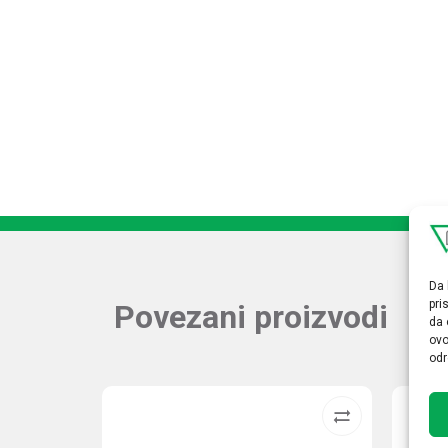
Da 
pri
Povezani proizvodi
da 
ovo
odr