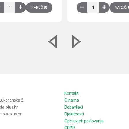
izirani čelični lim količina
Ventilator 255(290) m3/h, 40 W, 230V AC, 50/60 Hz, RAL 7035, IP54,
Izlazna rešetka sa fil
NARUČI
NARUČI
e
Kontakt
Lukoranska 2
O nama
la-plus.hr
Dobavljači
bla-plus.hr
Djelatnosti
Opći uvjeti poslovanja
GDPR