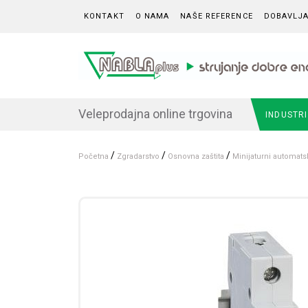
Skip to content
KONTAKT
O NAMA
NAŠE REFERENCE
DOBAVLJA
Veleprodajna online trgovina
INDUSTR
/
/
/
Početna
Zgradarstvo
Osnovna zaštita
Minijaturni automats