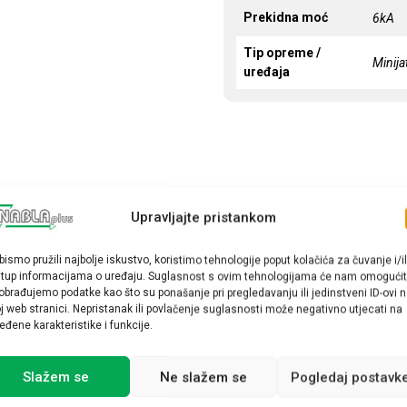
Prekidna moć
6kA
Tip opreme /
Minija
uređaja
Upravljajte pristankom
bismo pružili najbolje iskustvo, koristimo tehnologije poput kolačića za čuvanje i/il
stup informacijama o uređaju. Suglasnost s ovim tehnologijama će nam omogućit
obrađujemo podatke kao što su ponašanje pri pregledavanju ili jedinstveni ID-ovi 
j web stranici. Nepristanak ili povlačenje suglasnosti može negativno utjecati na
eđene karakteristike i funkcije.
Slažem se
Ne slažem se
Pogledaj postavk