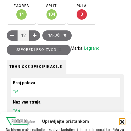
ZAGREB
SPLIT
PULA
14
104
0
Minijaturni automatski prekidač 6kA,1P, 16A, B krivulja količina
NARUČI
Marka:
Legrand
USPOREDI PROIZVOD
TEHNIČKE SPECIFIKACIJE
Broj polova
1P
Nazivna struja
16A
Upravljajte pristankom
Krivulja
B
Da bismo pružili najbolje iskustvo, koristimo tehnologije poput kolačića za