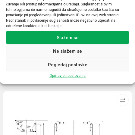
čuvanje i/ili pristup informacijama o uređaju. Suglasnost s ovim
Prekidna moć
tehnologijama će nam omogućiti da obrađujemo podatke kao što su
ponašanje pri pregledavanju ili jedinstveni ID-ovi na ovoj web stranici.
6kA
Nepristanak ili povlačenje suglasnosti može negativno utjecati na
određene karakteristike i funkcije.
Tip opreme / uređaja
Slažem se
Minijaturni automatski prekidač
Ne slažem se
Pogledaj postavke
Opći uvjeti poslovanja
Povezani proizvodi