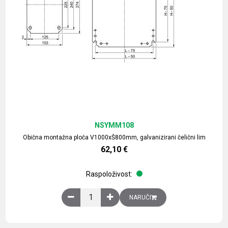
NSYMM108
Obična montažna ploča V1000xŠ800mm, galvanizirani čelični lim
62,10
€
Raspoloživost:
Obična montažna ploča V1000xŠ800mm, galvaniz
NARUČI