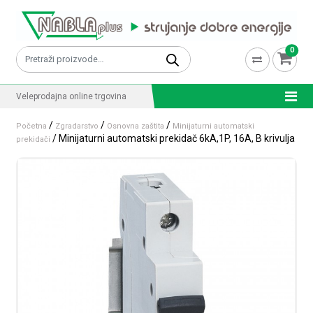
Skip to content
0
Pretraži:
Veleprodajna online trgovina
/
/
/
Početna
Zgradarstvo
Osnovna zaštita
Minijaturni automatski
/ Minijaturni automatski prekidač 6kA,1P, 16A, B krivulja
prekidači