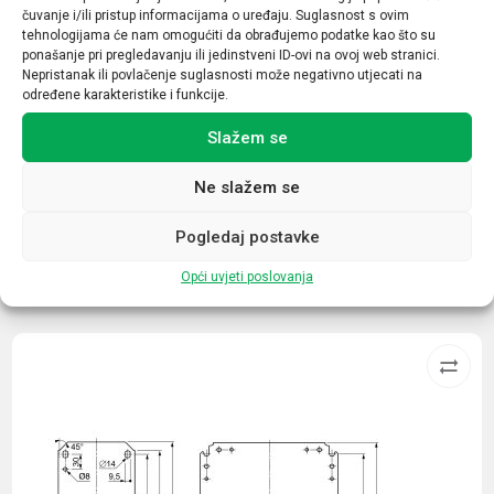
čuvanje i/ili pristup informacijama o uređaju. Suglasnost s ovim
Prekidna moć
tehnologijama će nam omogućiti da obrađujemo podatke kao što su
ponašanje pri pregledavanju ili jedinstveni ID-ovi na ovoj web stranici.
6kA
Nepristanak ili povlačenje suglasnosti može negativno utjecati na
određene karakteristike i funkcije.
Tip opreme / uređaja
Slažem se
Minijaturni automatski prekidač
Ne slažem se
Pogledaj postavke
Opći uvjeti poslovanja
Povezani proizvodi