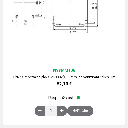
NSYMM108
Obična montažna ploča V1000xŠ800mm, galvanizirani čelični lim
62,10
€
Raspoloživost:
Obična montažna ploča V1000xŠ800mm, galvaniz
NARUČI