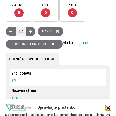
ZAGREB
SPLIT
PULA
0
0
0
Minijaturni automatski prekidač 6kA,1P, 13A, C krivulja količina
NARUČI
Marka:
Legrand
USPOREDI PROIZVOD
TEHNIČKE SPECIFIKACIJE
Broj polova
1P
Nazivna struja
13A
Upravljajte pristankom
Krivulja
C
Da bismo pružili najbolje iskustvo, koristimo tehnologije poput kolačića za