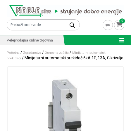
Skip to content
0
Pretraži:
Veleprodajna online trgovina
/
/
/
Početna
Zgradarstvo
Osnovna zaštita
Minijaturni automatski
/ Minijaturni automatski prekidač 6kA,1P, 13A, C krivulja
prekidači