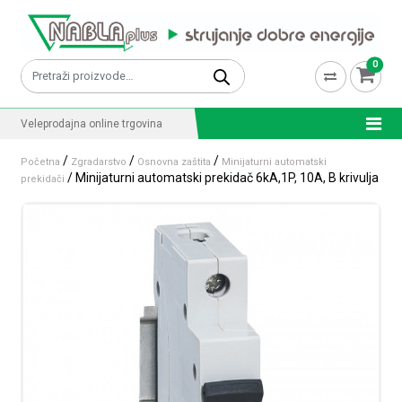
Skip to content
0
Pretraži:
Veleprodajna online trgovina
/
/
/
Početna
Zgradarstvo
Osnovna zaštita
Minijaturni automatski
/ Minijaturni automatski prekidač 6kA,1P, 10A, B krivulja
prekidači