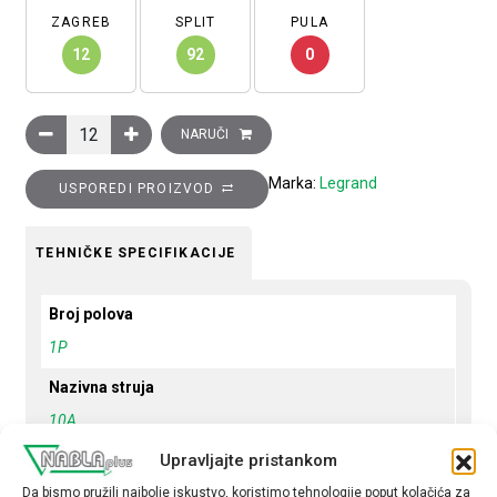
ZAGREB
SPLIT
PULA
12
92
0
Minijaturni automatski prekidač 6kA,1P, 10A, B krivulja količina
NARUČI
Marka:
Legrand
USPOREDI PROIZVOD
TEHNIČKE SPECIFIKACIJE
Broj polova
1P
Nazivna struja
10A
Upravljajte pristankom
Krivulja
B
Da bismo pružili najbolje iskustvo, koristimo tehnologije poput kolačića za