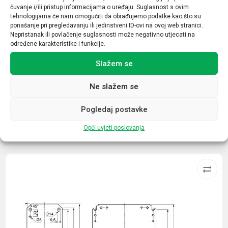
čuvanje i/ili pristup informacijama o uređaju. Suglasnost s ovim
Prekidna moć
tehnologijama će nam omogućiti da obrađujemo podatke kao što su
ponašanje pri pregledavanju ili jedinstveni ID-ovi na ovoj web stranici.
6kA
Nepristanak ili povlačenje suglasnosti može negativno utjecati na
određene karakteristike i funkcije.
Tip opreme / uređaja
Slažem se
Minijaturni automatski prekidač
Ne slažem se
Pogledaj postavke
Opći uvjeti poslovanja
Povezani proizvodi