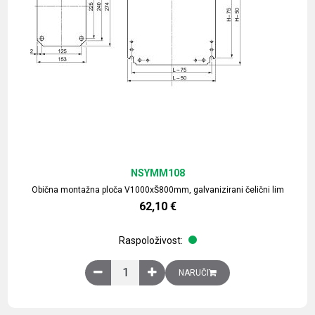
NSYMM108
Obična montažna ploča V1000xŠ800mm, galvanizirani čelični lim
62,10
€
Raspoloživost:
Obična montažna ploča V1000xŠ800mm, galvaniz
NARUČI