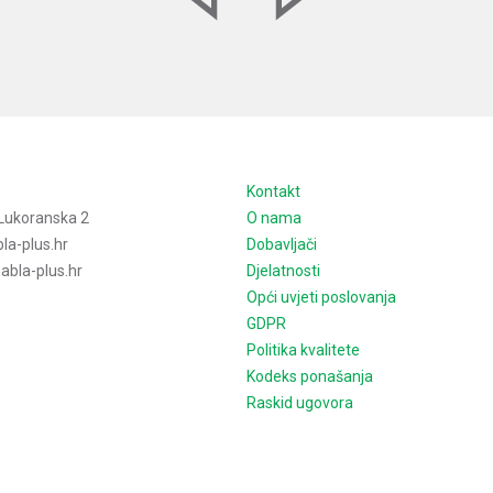
e
Kontakt
Lukoranska 2
O nama
la-plus.hr
Dobavljači
bla-plus.hr
Djelatnosti
Opći uvjeti poslovanja
GDPR
Politika kvalitete
Kodeks ponašanja
Raskid ugovora