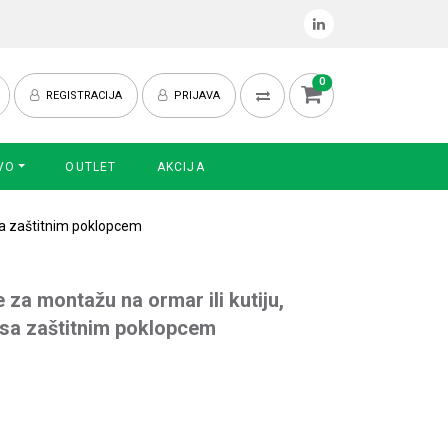
0
REGISTRACIJA
PRIJAVA
VO
OUTLET
AKCIJA
 sa zaštitnim poklopcem
 za montažu na ormar ili kutiju,
 sa zaštitnim poklopcem