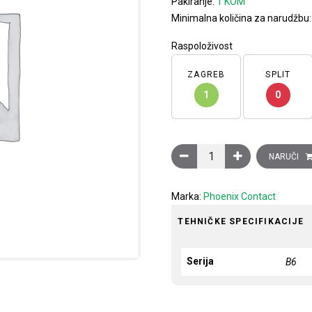
Pakiranje:
1 KOM
Minimalna količina za narudžbu
Raspoloživost
ZAGREB
SPLIT
1
0
Metalna baza B6 serije za 
NARUČI
Marka:
Phoenix Contact
TEHNIČKE SPECIFIKACIJE
Serija
B6