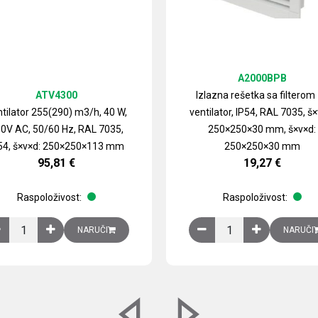
A2000BPB
ATV4300
Izlazna rešetka sa filterom
tilator 255(290) m3/h, 40 W,
ventilator, IP54, RAL 7035, š×
0V AC, 50/60 Hz, RAL 7035,
250×250×30 mm, š×v×d:
54, š×v×d: 250×250×113 mm
250×250×30 mm
95,81
€
19,27
€
Raspoloživost:
Raspoloživost:
izirani čelični lim količina
Ventilator 255(290) m3/h, 40 W, 230V AC, 50/60 Hz, RAL 7035, IP54,
Izlazna rešetka sa fil
NARUČI
NARUČI