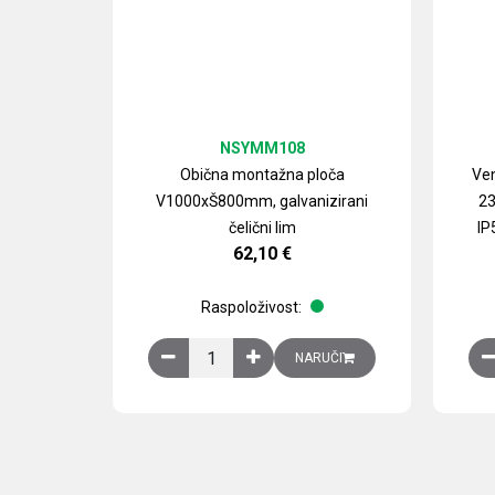
NSYMM108
Obična montažna ploča
Ven
V1000xŠ800mm, galvanizirani
23
čelični lim
IP
62,10
€
Raspoloživost:
Obična montažna ploča V1000xŠ800mm, galvan
NARUČI