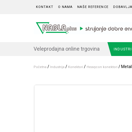
Skip to content
KONTAKT
O NAMA
NAŠE REFERENCE
DOBAVLJA
Veleprodajna online trgovina
INDUSTR
/
/
/
/ Metal
Početna
Industrija
Konektori
Heavycon konektori