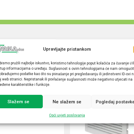
Upravljajte pristankom
bismo pružili najbolje iskustvo, koristimo tehnologije poput kolačića za čuvanje i/il
stup informacijama o uređaju. Suglasnost s ovim tehnologijama će nam omogućit
obrađujemo podatke kao što su ponašanje pri pregledavanju ili jedinstveni ID-ovi 
j web stranici. Nepristanak ili povlačenje suglasnosti može negativno utjecati na
eđene karakteristike i funkcije.
Slažem se
Ne slažem se
Pogledaj postavk
Opći uvjeti poslovanja