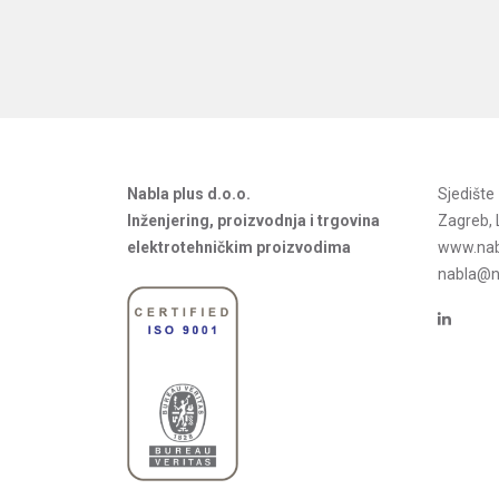
Nabla plus d.o.o.
Sjedišt
Inženjering, proizvodnja i trgovina
Zagreb, 
elektrotehničkim proizvodima
www.nab
nabla@na