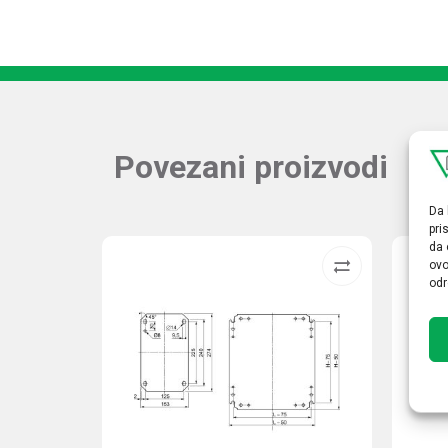
Povezani proizvodi
Da 
pri
da 
ovo
odr