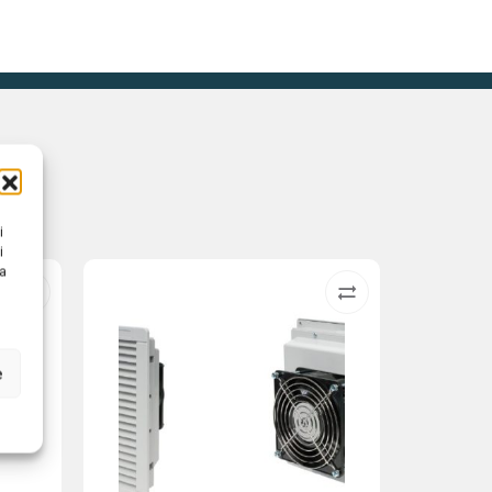
i
i
na
e