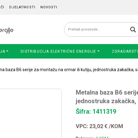
ČI
DJELATNOSTI
NOVOSTI
Pretraži:
IJA
DISTRIBUCIJA ELEKTRIČNE ENERGIJE
ZGRADARST
na baza B6 serije za montažu na ormar ili kutiju, jednostruka zakačka,
Metalna baza B6 serije
jednostruka zakačka,
Šifra: 1411319
VPC:
23,02
€
/KOM