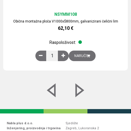
NSYMM108
Obična montažna ploča V1000xŠ800mm, galvanizirani čelični lim
62,10
€
Raspoloživost:
Obična montažna ploča V1000xŠ800mm, galvaniz
NARUČI
Nabla plus d.o.o.
Sjedište
Inženjering, proizvodnja i trgovina
Zagreb, Lukoranska 2