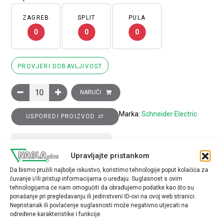
ZAGREB
SPLIT
PULA
0
0
0
PROVJERI DOBAVLJIVOST
List sa 66 samoljepljivih označenih legendi s oznakom I količin
NARUČI
Marka:
Schneider Electric
USPOREDI PROIZVOD
TEHNIČKE SPECIFIKACIJE
Upravljajte pristankom
Da bismo pružili najbolje iskustvo, koristimo tehnologije poput kolačića za
Tip opreme
čuvanje i/ili pristup informacijama o uređaju. Suglasnost s ovim
samoljepljiva legenda
tehnologijama će nam omogućiti da obrađujemo podatke kao što su
ponašanje pri pregledavanju ili jedinstveni ID-ovi na ovoj web stranici.
Nepristanak ili povlačenje suglasnosti može negativno utjecati na
određene karakteristike i funkcije.