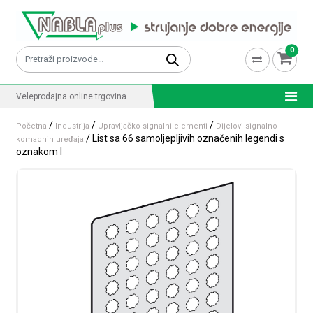
Skip to content
0
Pretraži:
Veleprodajna online trgovina
/
/
/
Početna
Industrija
Upravljačko-signalni elementi
Dijelovi signalno-
/ List sa 66 samoljepljivih označenih legendi s
komadnih uređaja
oznakom I