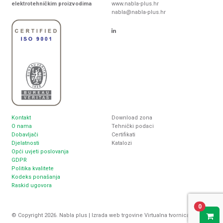
elektrotehničkim proizvodima
www.nabla-plus.hr
nabla@nabla-plus.hr
Kontakt
Download zona
O nama
Tehnički podaci
Dobavljači
Certifikati
Djelatnosti
Katalozi
Opći uvjeti poslovanja
GDPR
Politika kvalitete
Kodeks ponašanja
Raskid ugovora
0
© Copyright 2026. Nabla plus |
Izrada web trgovine
Virtualna tvornica