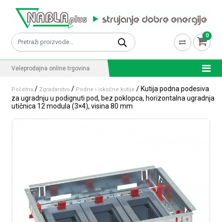
Skip to content
0
Pretraži:
Veleprodajna online trgovina
/
/
/ Kutija podna podesiva
Početna
Zgradarstvo
Podne i iskočne kutije
za ugradnju u podignuti pod, bez poklopca, horizontalna ugradnja
utičnica 12 modula (3×4), visina 80 mm