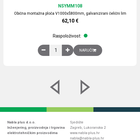
NSYMM108
Obična montažna ploča V1000xŠ800mm, galvanizirani čelični lim
62,10
€
Raspoloživost:
Obična montažna ploča V1000xŠ800mm, galvaniz
NARUČI
Nabla plus d.o.o.
Sjedište
Inženjering, proizvodnja i trgovina
Zagreb, Lukoranska 2
elektrotehničkim proizvodima
www.nabla-plus.hr
nabla@nabla-plus.hr