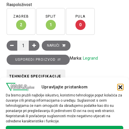
Raspoloživost
ZAGREB
SPLIT
PULA
2
1
0
Kutija podna podesiva za ugradnju u podignuti pod, bez poklop
NARUČI
Marka:
Legrand
USPOREDI PROIZVOD
TEHNIČKE SPECIFIKACIJE
Upravljajte pristankom
Broj modula
Da bismo pružili najbolje iskustvo, koristimo tehnologije poput kolačića za
čuvanje i/ili pristup informacijama o uređaju. Suglasnost s ovim
6
tehnologijama će nam omogućiti da obrađujemo podatke kao što su
ponašanje pri pregledavanju ili jedinstveni ID-ovi na ovoj web stranici.
Nepristanak ili povlačenje suglasnosti može negativno utjecati na
određene karakteristike i funkcije.