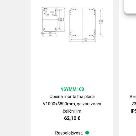
NSYMM108
Obična montažna ploča
Ven
V1000xŠ800mm, galvanizirani
23
čelični lim
IP
62,10
€
Raspoloživost: