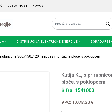
ČI
DJELATNOSTI
NOVOSTI
Pretraži:
IJA
DISTRIBUCIJA ELEKTRIČNE ENERGIJE
ZGRADARST
s prirubnicom, 300x150x120 mm, bez montažne ploče, s poklopcem
Kutija KL, s prirubn
ploče, s poklopcem
Šifra: 1541000
VPC:
1.078,30
€