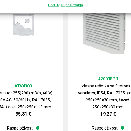
Opći uvjeti poslovanja
A2000BPB
ATV4300
Izlazna rešetka sa filterom
tilator 255(290) m3/h, 40 W,
ventilator, IP54, RAL 7035, š×
0V AC, 50/60 Hz, RAL 7035,
250×250×30 mm, š×v×d:
54, š×v×d: 250×250×113 mm
250×250×30 mm
95,81
€
19,27
€
Raspoloživost:
Raspoloživost: