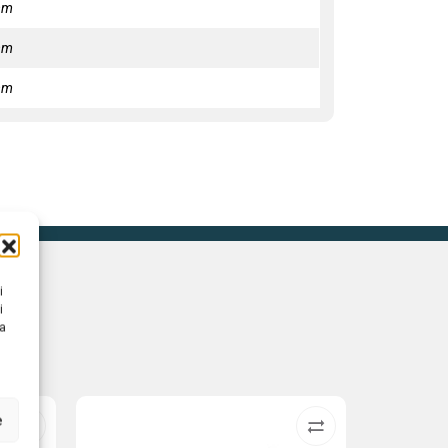
mm
mm
mm
i
i
na
e