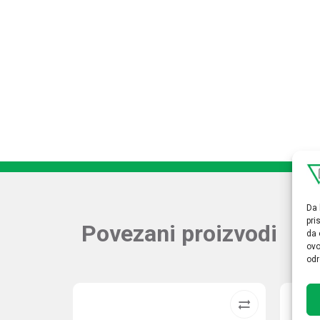
Da 
pri
Povezani proizvodi
da 
ovo
odr