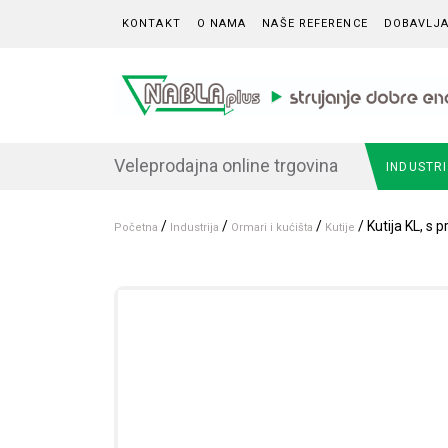
Skip to content
KONTAKT
O NAMA
NAŠE REFERENCE
DOBAVLJA
Veleprodajna online trgovina
INDUSTR
/
/
/
/ Kutija KL, 
Početna
Industrija
Ormari i kućišta
Kutije