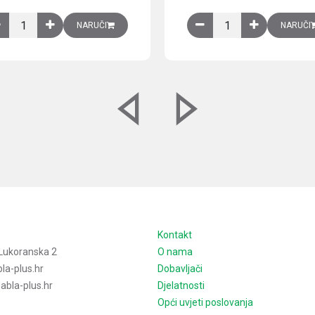
izirani čelični lim količina
Ventilator 255(290) m3/h, 40 W, 230V AC, 50/60 Hz, RAL 7035, IP54,
Izlazna rešetka sa fil
NARUČI
NARUČI
e
Kontakt
Lukoranska 2
O nama
la-plus.hr
Dobavljači
bla-plus.hr
Djelatnosti
Opći uvjeti poslovanja