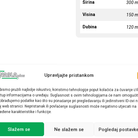
Širina
300 
Visina
150 
Dubina
120 
Upravljajte pristankom
bismo pružili najbolje iskustvo, koristimo tehnologije poput kolačića za čuvanje i/il
stup informacijama o uređaju. Suglasnost s ovim tehnologijama će nam omogućit
obrađujemo podatke kao što su ponašanje pri pregledavanju ili jedinstveni ID-ovi 
j web stranici. Nepristanak ili povlačenje suglasnosti može negativno utjecati na
eđene karakteristike i funkcije.
Slažem se
Ne slažem se
Pogledaj postavk