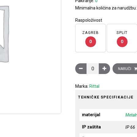
Pakiranje:
0
Minimalna količina za narudžbu:
Raspoloživost
ZAGREB
SPLIT
0
0
Kutija KL, s prirubnicom,
NARUČI
Marka:
Rittal
TEHNIČKE SPECIFIKACIJE
materijal
Metal
IP zaštita
IP 66