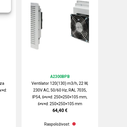
A2300BPB
 za
Ventilator 120(130) m3/h, 22 W,
v×d:
230V AC, 50/60 Hz, RAL 7035,
Izlazn
IP54, š×v×d: 250×250×105 mm,
ventilat
š×v×d: 250×250×105 mm
64,40
€
Raspoloživost: