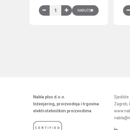
Obična montažna ploča V1000xŠ800mm, galvan
NARUČI
Nabla plus d.o.o.
Sjedišt
Inženjering, proizvodnja i trgovina
Zagreb, 
elektrotehničkim proizvodima
www.nab
nabla@na